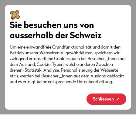
Prepaid
Internet Abos
Hilfe
Roaming & Ausland
Chat
KI unterstützt
TV Abos
Sie besuchen uns von
Mobile & Roaming
Handys & Smartphones
Über Wingo
ausserhalb der Schweiz
Festnetz
Internet & TV
Red verbunden
Angebote & Aktionen
Kontakt
Um eine einwandfreie Grundfunktionalität und damit den
Senderliste
Betrieb unserer Webseiten zu gewährleisten, speichern wir
Konto & Einstellungen
zwingend erforderliche Cookies auch bei Besucher_innen aus
Standorte
Angebote & Aktionen
Socials
dem Ausland. Cookie-Typen, welche anderen Zwecken
Sicherheit & Rechnung
dienen (Statistik, Analyse, Personalisierung der Webseite
MyWingo
etc.), werden bei Besucher_innen aus dem Ausland geblockt
Anleitungen & Downloads
und es erfolgt keine entsprechende Datenbearbeitung.
Über Uns
Deine Rechnung
Neue Marke
Schliessen
Medien & Neuigkeiten
Verbindung zum Red
Rechtliche Informationen
Datenschutz
Impressum
Footer
Legal