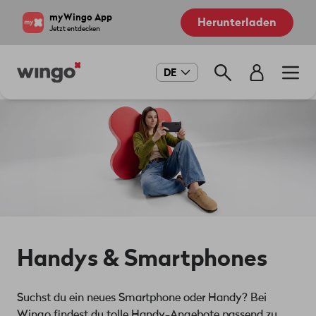
Direkt
Navigate
myWingo App
Herunterladen
zum
to
Jetzt entdecken
Inhalt
home
page
Main
DE
navigation
Handys & Smartphones
Suchst du ein neues Smartphone oder Handy? Bei
Wingo findest du tolle Handy-Angebote passend zu