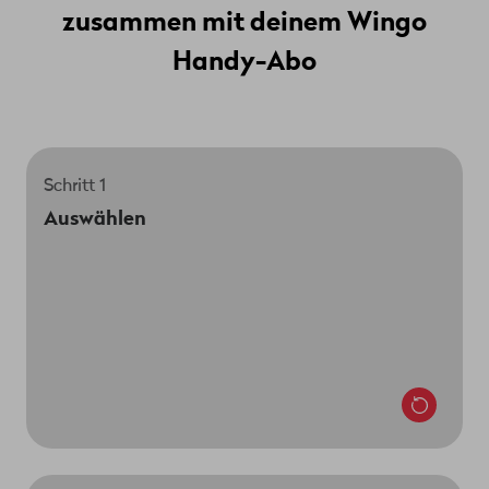
zusammen mit deinem Wingo
Handy-Abo
Schritt 1
Wenn du bereits ein Wingo Mobile-Abo hast, kannst
Auswählen
du jetzt einfach dein neues Smartphone auswählen.
Du hast noch kein Handy-Abo? Dann wähle jetzt
dein Wunschgerät aus und klicke auf «Bestellen». Im
nächsten Schritt kannst du dann gleich dein
Wunsch-Abo auswählen – voilà.
Zu myWingo