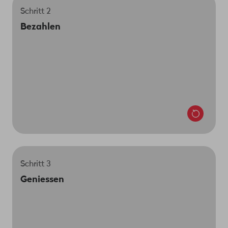
Schritt 2
Du machst eine Anzahlung für dein neues
Bezahlen
Smartphone. Den Rest bezahlst du bequem in 24
Raten. Abgerechnet wird dann jeweils in der
monatlichen Handyrechnung.
Schritt 3
Nach zwei bis vier Arbeitstagen findest du dein
Geniessen
neues Handy in deinem Briefkasten. Viel Spass
damit!