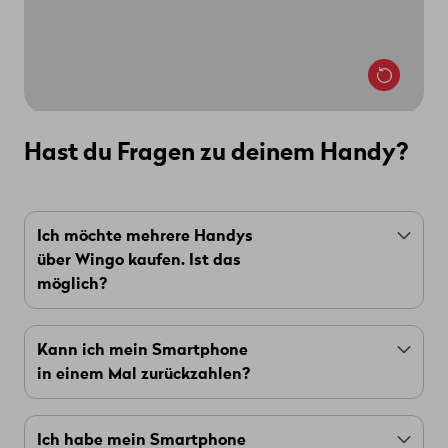
Hast du Fragen zu deinem Handy?
Ich möchte mehrere Handys
über Wingo kaufen. Ist das
möglich?
Ja, das ist möglich. Du kannst ein
Smartphone
Kann ich mein Smartphone
pro
Handy-Abo
kaufen.
in einem Mal zurückzahlen?
Wenn du zum Beispiel
Wingo Swiss Max
und
Ja. Wenn du dein Smartphone in einem Mal
Wingo Europe Go
hast, kannst du zwei
Ich habe mein Smartphone
vollständig zurückzahlen möchtest, musst du
Smartphones kaufen, eins pro Abo.