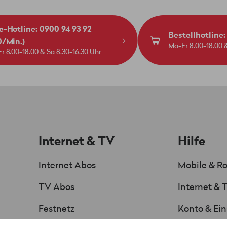
e-Hotline: 0900 94 93 92
Bestellhotline
0/Min.)
l benötigst du ein zertifiziertes VDSL- oder G.Fast-Modem. Die
Mo-Fr 8.00-18.00 &
r 8.00-18.00 & Sa 8.30-16.30 Uhr
 ist kein Passwort erforderlich – eine IPv4- und IPv6-Adresse w
ative DHCP-Modus unterstützt. 6RD wird vom Zugangsnetz nicht 
et-Box ist standardmässig für IPv6 vorkonfiguriert.
Internet & TV
Hilfe
port für die Einrichtung oder Konfiguration von Routern, die
Internet Abos
Mobile & R
ingo Internet-Problemen (z. B. WLAN-Störungen) oder bei der N
TV Abos
Internet & 
et-Box verwendet wird.
Festnetz
Konto & Ein
ndest als die Wingo Internet-Box, kannst du auch keine WLAN
 dein
Kundenportal myWingo
ändern.