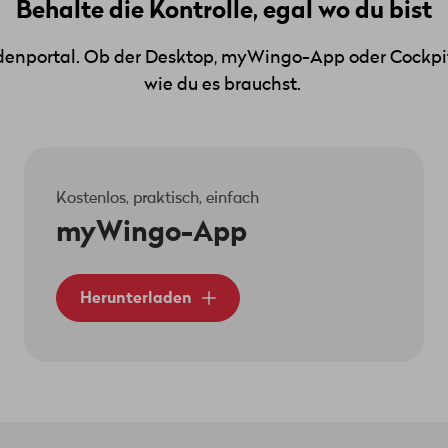
Behalte die Kontrolle, egal wo du bist
 Ethernet oder XGS-PON.
fach anhand der Farbe des Glasfaserkabels erkennen:
enportal. Ob der Desktop, myWingo-App oder Cockpit, d
X)
wie du es brauchst.
Kostenlos, praktisch, einfach
as mit 1000Base-BX kompatibel ist – z. B. das TL-SM322B – und
myWingo-App
verter wie den TP-Link MC220L verwenden.
Herunterladen
wisscom
zertifizierten Router verwenden.
nserem Router aktivieren. Um deine Verbindung zu diesem Rout
en, den wir dir mitteilen, wenn du
uns kontaktierst
.
 verbunden ist, musst du ihn so konfigurieren, dass er VLAN10 
– deine IP-Adresse wird dir automatisch per DHCP zugewiesen.