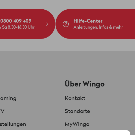
: 0800 409 409
Hilfe-Center
ses kannst du einfach an deine
 Sa 8.30-16.30 Uhr
Anleitungen, Infos & mehr
ird automatisch per DHCP zugewiesen.
berücksichtigt. Die mit deinem
Über Wingo
 nicht von Wingo stammen. Ebenso
oaming
Kontakt
utzung von Wingo TV, wenn ein
TV
Standorte
Chat
KI unterstützt
stellungen
MyWingo
-Einstellungen (SSID und Passwort)
Red verbunden