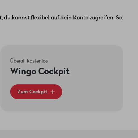
u kannst flexibel auf dein Konto zugreifen. So,
Überall kostenlos
 es direkt an deinen Router
Wingo Cockpit
Zum Cockpit
er zu aktivieren, musst du dann
(Encapsulation 802.1q) verwendet.