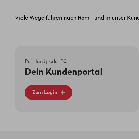
kompatibel sein – entweder Gigabit
Du kannst die Technologie ganz ein
Viele Wege führen nach Rom – und in unser Kund
Blau steht für Gigabit Ethernet (B
Rot steht für XGS-PON
Gigabit Ethernet (BX)
Per Handy oder PC
Du kannst jedes Modul verwenden, d
Dein Kundenportal
anschliessen oder einen Medienkon
XGS-PON
Zum Login
Hier musst du zwingend einen von
S
Zuerst musst du die Verbindung zu u
einen 10-stelligen Code (NSN) eingeb
Sobald dein Router mit der Glasfaser
Ein Passwort ist nicht erforderlich 