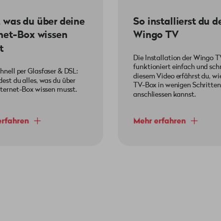
, was du über deine
So installierst du d
rnet-Box wissen
Wingo TV
t
Die Installation der Wingo 
funktioniert einfach und schn
hnell per Glasfaser & DSL:
diesem Video erfährst du, wi
dest du alles, was du über
TV-Box in wenigen Schritten
nternet-Box wissen musst.
anschliessen kannst.
erfahren
Mehr erfahren