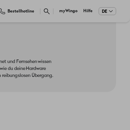
Meta
myWingo
Hilfe
Bestellhotline
DE
navigation
rnet und Fernsehen wissen
, wie du deine Hardware
en reibungslosen Übergang.