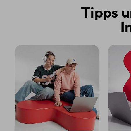
Tipps u
I