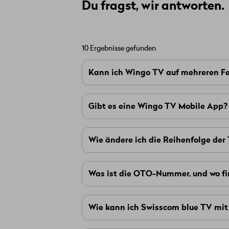
Du fragst, wir antworten.
10 Ergebnisse gefunden
Kann ich Wingo TV auf mehreren F
Ja, mit einem
TV-Abo von Wingo
ka
Gibt es eine Wingo TV Mobile App?
Dazu benötigst du die
Option Multis
Smart TV: Derzeit ist nur Samsung 
Ja, die Wingo TV Mobile App ermögli
Zudem kannst du Wingo TV auch übe
Wie ändere ich die Reihenfolge de
verfügbar.
Tablet nutzen (TV Start und TV Plus
Um die Reihenfolge der Sender direk
Was ist die OTO-Nummer, und wo fin
dann auf «Senderliste».
OTO-Nummer
Die
ist eine Zahlen-
Wie kann ich Swisscom blue TV mi
Internetverbindung erfolgreich zu akt
Swisscom blue TV findest du als vo