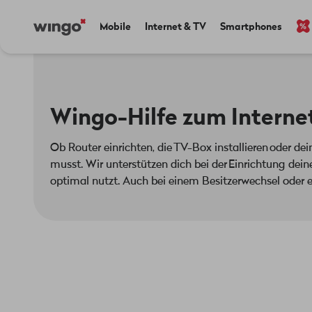
Direkt
Navigate
Main
Mobile
Internet & TV
Smartphones
zum
to
navigation
Inhalt
home
page
Wingo-Hilfe zum Interne
Ob Router einrichten, die TV-Box installieren oder d
musst. Wir unterstützen dich bei der Einrichtung dei
optimal nutzt. Auch bei einem Besitzerwechsel oder e