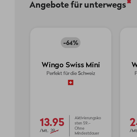
Angebote für unterwegs
-64%
Wingo Swiss Mini
W
Perfekt für die Schweiz
P
13.95
2
Aktivierungsko
sten 59.–
Ohne
/Mt.
39.–
/Mt
Mindestdauer