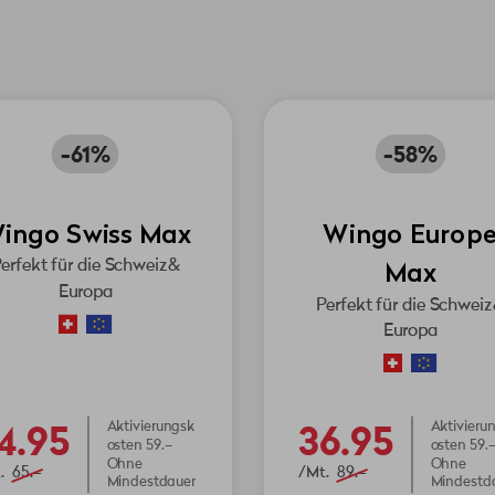
-61%
-58%
ingo Swiss Max
Wingo Europ
Max
erfekt für die Schweiz &
Europa
Perfekt für die Schweiz
Europa
4.95
36.95
Aktivierungsk
Aktivieru
osten 59.–
osten 59.–
Ohne
Ohne
.
65.–
/Mt.
89.–
Mindestdauer
Mindestd