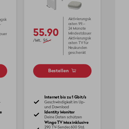
Aktivierungsk
ngsk
osten 99.–
–
55.90
24 Monate
Mindestdauer
auer
Aktivierungsk
/Mt.
96.–
osten TV für
Neukunden
geschenkt
Bestellen
Internet bis zu 1 Gbit/s
Geschwindigkeit im Up-
-
und Download
Identity Monitor
e
Deine Daten schützen
Wingo TV Max inklusive
290 TV-Sender, 600 Std.