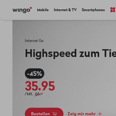
Direkt
Navigate
Main
Mobile
Internet & TV
Smartphones
zum
to
navigation
Inhalt
home
page
Internet Go
Highspeed zum Tie
-45%
35.95
/Mt.
66.–
Bestellen
Zeig mir mehr