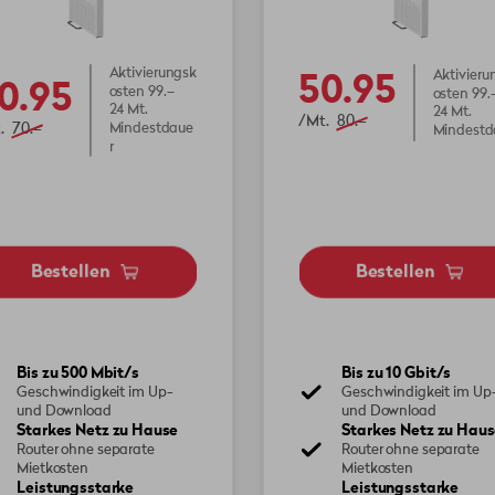
Aktivierungsk
50.95
Aktivieru
0.95
osten 99.–
osten 99.
24 Mt.
24 Mt.
/Mt.
80.–
.
70.–
Mindestdaue
Mindestd
r
Bestellen
Bestellen
Bis zu 500 Mbit/s
Bis zu 10 Gbit/s
Geschwindigkeit im Up-
Geschwindigkeit im Up
und Download
und Download
Starkes Netz zu Hause
Starkes Netz zu Haus
Router ohne separate
Router ohne separate
Mietkosten
Mietkosten
Leistungsstarke
Leistungsstarke