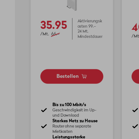
35.95
Aktivierungsk
4
osten 99.–
24 Mt.
/Mt.
66.–
/Mt
Mindestdauer
Bestellen
Bis zu 100 Mbit/s
Geschwindigkeit im Up-
und Download
Starkes Netz zu Hause
Router ohne separate
Mietkosten
Leistungsstarke