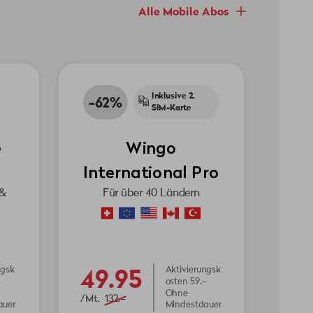
Alle Mobile Abos
Inklusive 2.
-62%
SIM-Karte
e
Wingo
International Pro
 &
Für über 40 Ländern
49.95
ngsk
Aktivierungsk
osten 59.–
Ohne
/Mt.
132.–
auer
Mindestdauer