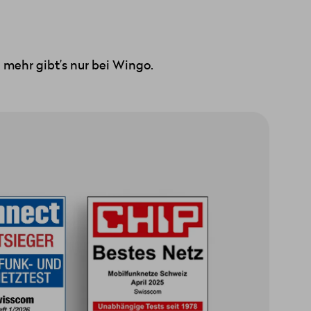
 mehr gibt’s nur bei Wingo.
Schweiz, dem Swisscom Netz. Mit allen Wingo
 nutzt du mit allen Wingo Abos das 5G-Netz.