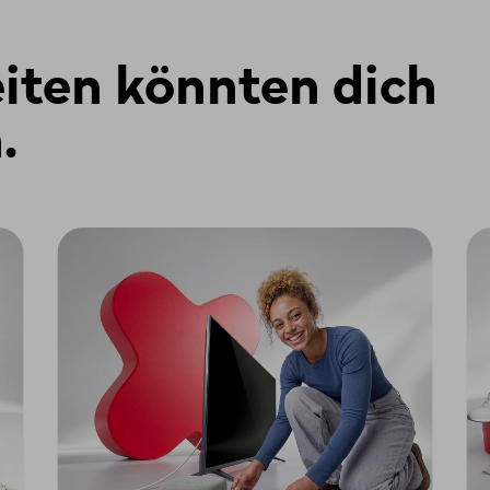
 Ethernet oder XGS-PON.
fach anhand der Farbe des Glasfaserkabels erkennen:
eiten könnten dich
X)
.
as mit 1000Base-BX kompatibel ist – z. B. das TL-SM322B – und
verter wie den TP-Link MC220L verwenden.
wisscom
zertifizierten Router verwenden.
nserem Router aktivieren. Um deine Verbindung zu diesem Rout
en, den wir dir mitteilen, wenn du
uns kontaktierst
.
 verbunden ist, musst du ihn so konfigurieren, dass er VLAN10 
– deine IP-Adresse wird dir automatisch per DHCP zugewiesen.