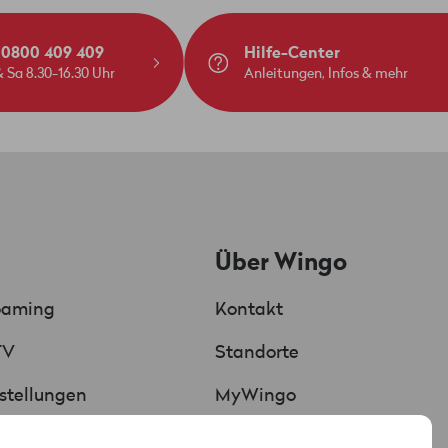
: 0800 409 409
Hilfe-Center
 Sa 8.30-16.30 Uhr
Anleitungen, Infos & mehr
Über Wingo
oaming
Kontakt
TV
Standorte
Chat
KI unterstützt
stellungen
MyWingo
Red verbunden
 & Rechnung
Über Uns