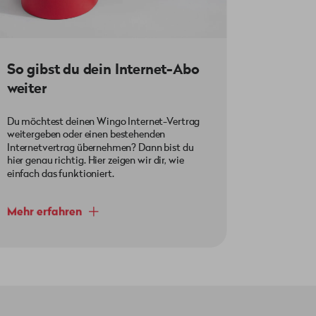
ses kannst du einfach an deine
So gibst du dein Internet-Abo
ird automatisch per DHCP zugewiesen.
weiter
Du möchtest deinen Wingo Internet-Vertrag
weitergeben oder einen bestehenden
berücksichtigt. Die mit deinem
Internetvertrag übernehmen? Dann bist du
hier genau richtig. Hier zeigen wir dir, wie
einfach das funktioniert.
Mehr erfahren
 nicht von Wingo stammen. Ebenso
utzung von Wingo TV, wenn ein
-Einstellungen (SSID und Passwort)