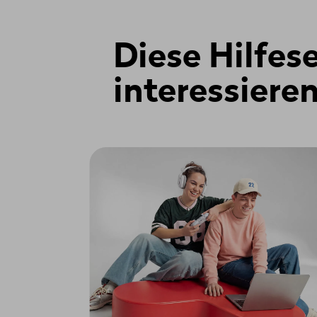
kompatibel sein – entweder Gigabit
Du kannst die Technologie ganz ein
Diese Hilfes
Blau steht für Gigabit Ethernet (B
interessieren
Rot steht für XGS-PON
Gigabit Ethernet (BX)
Du kannst jedes Modul verwenden, d
anschliessen oder einen Medienkon
XGS-PON
Hier musst du zwingend einen von
S
Zuerst musst du die Verbindung zu u
einen 10-stelligen Code (NSN) eingeb
Sobald dein Router mit der Glasfaser
Ein Passwort ist nicht erforderlich 