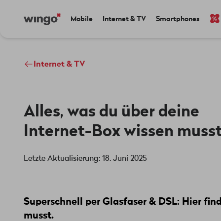
Direkt
Navigate
Main
Mobile
Internet & TV
Smartphones
zum
to
navigation
Inhalt
home
page
Internet & TV
Alles, was du über deine
Internet-Box wissen muss
Letzte Aktualisierung: 18. Juni 2025
Superschnell per Glasfaser & DSL: Hier fin
musst.