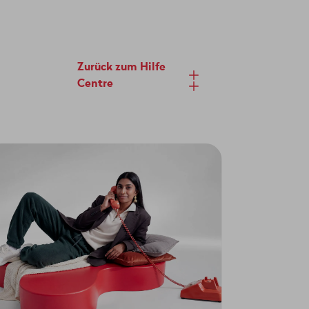
Zurück zum Hilfe
Centre
 es direkt an deinen Router
er zu aktivieren, musst du dann
(Encapsulation 802.1q) verwendet.