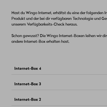
Hast du Wingo Internet, erhältst du eine der folgenden 
Produkt und der bei dir verfügbaren Technologie und Ges
unserem Verfügbarkeits-Check heraus.
Schon gewusst? Die Wingo Internet-Boxen leihen wir dir 
andere Internet-Box erhalten hast.
Internet-Box 4
Für Glasfaseranschlüsse
Internet-Box 3
Internetgeschwindigkeit bis 10 Gbit/s
WLAN mit WiFi-6-Standard für 2.4 und 5 GHz
Für Kupfer- und Glasfaseranschlüsse
Internet-Box 2
Ethernet-Anschluss: 1x 10 Gbit/s und 4x 1 Gbit/s
Internetgeschwindigkeit bis 10 Gbit/s