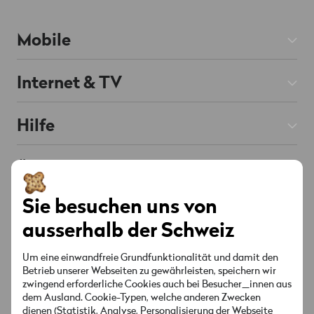
Mobile
Mobile Abos
Internet & TV
Prepaid
Internet Abos
Hilfe
Roaming & Ausland
TV Abos
Mobile & Roaming
Handys & Smartphones
Über Wingo
Festnetz
Internet & TV
Chat
Angebote & Aktionen
KI unterstützt
Sie besuchen uns von
Kontakt
Senderliste
Konto & Einstellungen
ausserhalb der Schweiz
Standorte
Angebote & Aktionen
Socials
Red verbunden
Sicherheit & Rechnung
Um eine einwandfreie Grundfunktionalität und damit den
MyWingo
Betrieb unserer Webseiten zu gewährleisten, speichern wir
Anleitungen & Downloads
zwingend erforderliche Cookies auch bei Besucher_innen aus
Über Uns
dem Ausland. Cookie-Typen, welche anderen Zwecken
Deine Rechnung
dienen (Statistik, Analyse, Personalisierung der Webseite