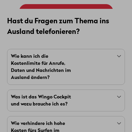
Mobile Zusatzpakete entdecken
Hast du F ragen zum Thema ins
Ausland telefonieren?
Wie kann ich die
Kostenlimite für Anrufe,
Daten und Nachrichten im
Ausland ändern?
Die Limite kannst du jederzeit einsehen und
Was ist das Wingo Cockpit
ändern. Das geht in deinem
Kundenportal
und wozu brauche ich es?
myWingo
, indem du den Menüpunkt «Meine
Produkte» wählst und dann auf «Mein Abo»
Im
Wingo Cockpit
findest du jederzeit und
klickst. Oder du gehst in dein
Wingo Cockpit
–
Wie verhindere ich hohe
überall die wichtigsten Infos zu deinem Abo und
du kannst jederzeit kostenlos darauf zugreifen,
Kosten fürs Surfen im
den Optionen, die du aktiviert hast. Du siehst
selbst wenn du schon im Ausland bist.