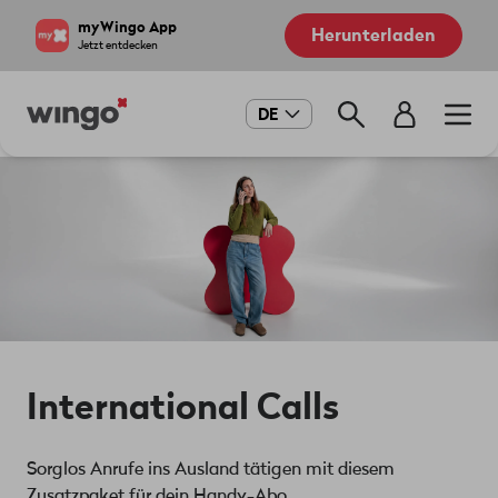
Direkt
Navigate
myWingo App
Herunterladen
zum
to
Jetzt entdecken
Inhalt
home
page
Main
DE
navigation
International Calls
Sorglos Anrufe ins Ausland tätigen mit diesem
Zusatzpaket für dein Handy-Abo.