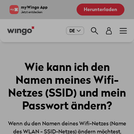
Direkt
Navigate
myWingo App
Herunterladen
zum
to
Jetzt entdecken
Inhalt
home
page
Main
DE
navigation
Wie kann ich den
Namen meines Wifi-
Netzes (SSID) und mein
Passwort ändern?
Wenn du den Namen deines Wifi-Netzes (Name
des WLAN - SSID-Netzes) ändern möchtest,