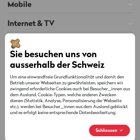
Mobile
Mobile Abos
Internet & TV
Prepaid
Internet Abos
Hilfe
Roaming & Ausland
Chat
KI unterstützt
TV Abos
Sie besuchen uns von
Mobile & Roaming
Handys & Smartphones
Über Wingo
ausserhalb der Schweiz
Festnetz
Internet & TV
Red verbunden
Angebote & Aktionen
Kontakt
Um eine einwandfreie Grundfunktionalität und damit den
Senderliste
Betrieb unserer Webseiten zu gewährleisten, speichern wir
Konto & Einstellungen
zwingend erforderliche Cookies auch bei Besucher_innen aus
Standorte
Angebote & Aktionen
Socials
dem Ausland. Cookie-Typen, welche anderen Zwecken
Sicherheit & Rechnung
dienen (Statistik, Analyse, Personalisierung der Webseite
MyWingo
etc.), werden bei Besucher_innen aus dem Ausland geblockt
Anleitungen & Downloads
und es erfolgt keine entsprechende Datenbearbeitung.
Über Uns
Deine Rechnung
Neue Marke
Schliessen