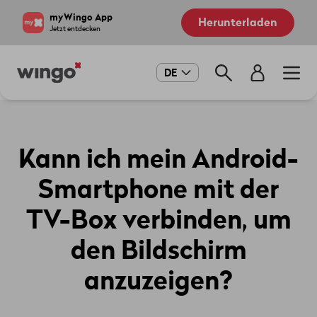
Direkt
Navigate
myWingo App
Herunterladen
zum
to
Jetzt entdecken
Inhalt
home
page
Main
DE
navigation
Kann ich mein Android-
Smartphone mit der
TV-Box verbinden, um
den Bildschirm
anzuzeigen?