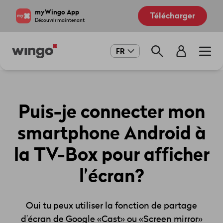
Aller
Navigate
myWingo App
Télécharger
au
to
Découvrir maintenant
contenu
home
principal
page
Main
FR
navigation
Puis-je connecter mon
smartphone Android à
la TV-Box pour afficher
l’écran?
Oui tu peux utiliser la fonction de partage
d’écran de Google «Cast» ou «Screen mirror»