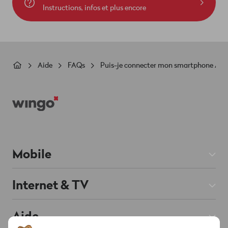
Instructions, infos et plus encore
Fil
Aide
FAQs
Puis-je connecter mon smartphone Andro
d'Ariane
Footer
Mobile
Abos Mobile
Internet & TV
Prepaid
Abos Internet
Aide
Roaming & Étranger