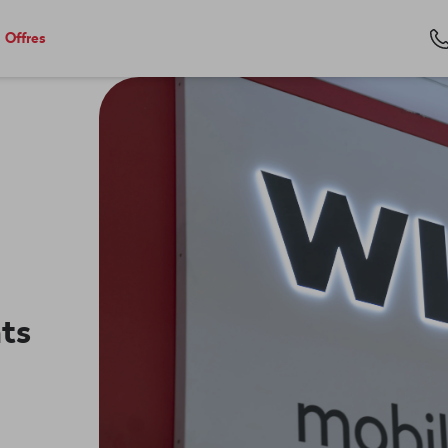
Offres
nts