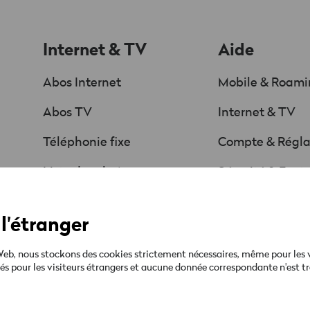
Internet & TV
Aide
Abos Internet
Mobile & Roam
Abos TV
Internet & TV
Téléphonie fixe
Compte & Régl
Liste des chaînes
Sécurité & Fact
Offres & Promos
Guides & téléc
l'étranger
Ta facture
b, nous stockons des cookies strictement nécessaires, même pour les visi
qués pour les visiteurs étrangers et aucune donnée correspondante n'est tr