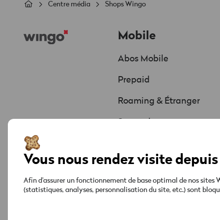
Fil
Centre média
Shops Wingo
d'Ariane
Footer
Mobile
Abos Mobile
Prepaid
Roaming & Étranger
Smartphones
Offres & Promos
Vous nous rendez visite depuis 
Afin d'assurer un fonctionnement de base optimal de nos sites We
(statistiques, analyses, personnalisation du site, etc.) sont blo