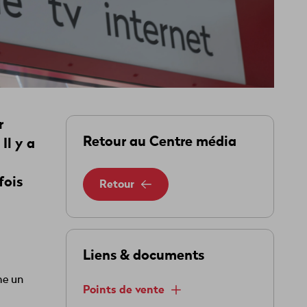
r
Retour au Centre média
Il y a
fois
Retour
Liens & documents
me un
Points de vente