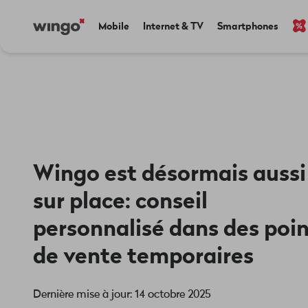
Aller
Navigate
Main
Mobile
Internet & TV
Smartphones
au
to
navigation
contenu
home
principal
page
Wingo est désormais aussi
sur place: conseil
personnalisé dans des poi
de vente temporaires
Dernière mise à jour: 14 octobre 2025