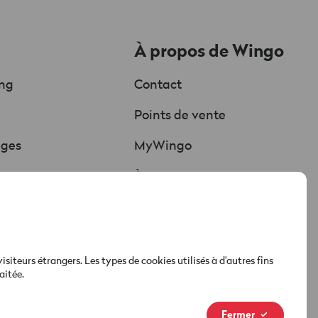
À propos de Wingo
ing
Contact
Chat
Points de vente
Soutenu par l'IA
ages
MyWingo
Red est connectée
ure
À propos
hargements
Nouvelle marque
Médias & actualités
teurs étrangers. Les types de cookies utilisés à d'autres fins
aitée.
Fermer