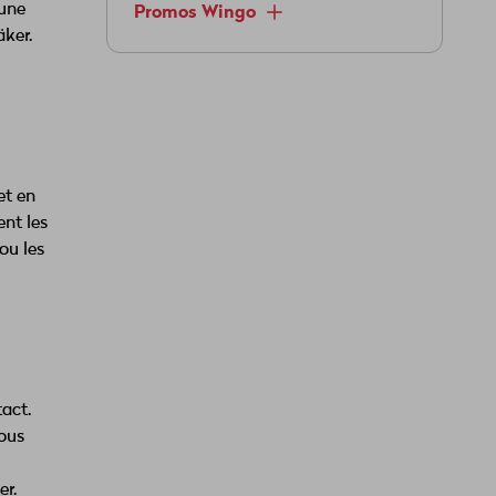
'une
Promos Wingo
äker.
et en
nt les
ou les
act.
Nous
er.