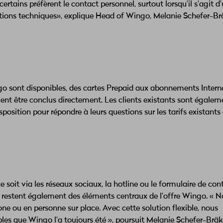
tains préfèrent le contact personnel, surtout lorsqu'il s'agit d
tions techniques», explique Head of Wingo, Melanie Schefer-Br
ngo sont disponibles, des cartes Prepaid aux abonnements Intern
nt être conclus directement. Les clients existants sont égaleme
position pour répondre à leurs questions sur les tarifs existants 
oit via les réseaux sociaux, la hotline ou le formulaire de cont
e restent également des éléments centraux de l'offre Wingo. « 
hone ou en personne sur place. Avec cette solution flexible, nous
les que Wingo l'a toujours été », poursuit Melanie Schefer-Bräk