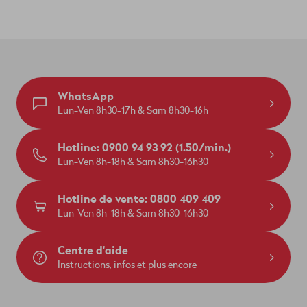
WhatsApp
Lun-Ven 8h30-17h & Sam 8h30-16h
Hotline: 0900 94 93 92 (1.50/min.)
Lun-Ven 8h-18h & Sam 8h30-16h30
Hotline de vente: 0800 409 409
Lun-Ven 8h-18h & Sam 8h30-16h30
Centre d'aide
Instructions, infos et plus encore