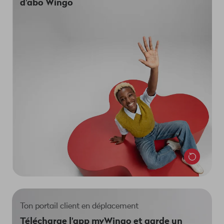
d'abo Wingo
ton actuel abo Wingo pour celui qui est en promo.
Pour cela, il te suffit de saisir le code promo
correspondant dans ton portail client.
Ton portail client en déplacement
Oublie les connexions interminables sur l’ordinateur
Télécharge l'app myWingo et garde un