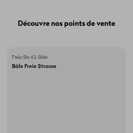
Découvre nos points de vente
Freie Str. 62, Bâle
Le responsable du magasin est Mehmet
Bâle Freie Strasse
Sarikabaday.
Nous sommes là pour toi:
Lun-ven 9h-18h30
Sa 9h-18h