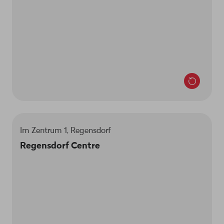
Lun-Ven 9h30-19h
Sam 9h30-18h
Im Zentrum 1, Regensdorf
Passe nous voir au centre de Regensdorf. Le
Regensdorf Centre
responsable du magasin est Eron Pacolli.
Nous sommes là pour toi:
Lun-sa 9h-20h