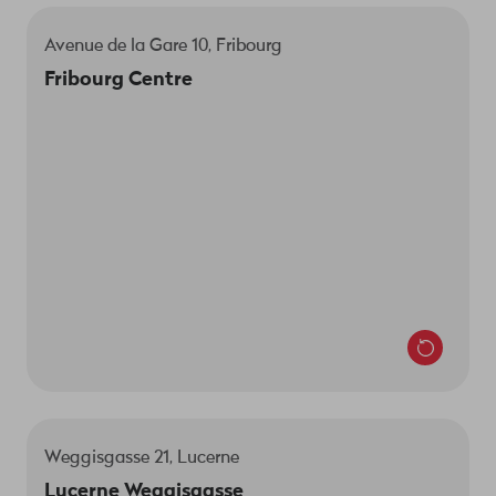
Avenue de la Gare 10, Fribourg
Tu nous trouveras au rez-de-chaussée, près de
Fribourg Centre
l'entrée menant au théâtre Equilibre.
Le responsable du magasin est Morade Aribi.
Nous sommes là pour toi:
Lun-jeu 9h–19h
Ven 9h–20h
Sa 8h30–16h
Weggisgasse 21, Lucerne
Le responsable du magasin est Esmael Adzami.
Lucerne Weggisgasse