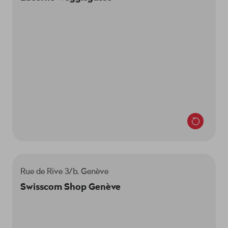
Nous sommes là pour toi:
Lun-mer 9h–18h30
Jeu 9h–20h
Ven 9h–18h30
Sa 9h–17h
Rue de Rive 3/b, Genève
Tu nous trouveras dans la Swisscom Shop au 1er
Swisscom Shop Genève
étage.
Le responsable du magasin est Cedric Guy.
Nous sommes là pour toi: