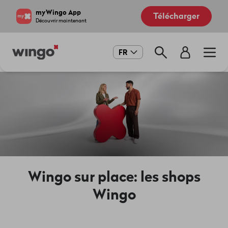
Aller
Navigate
myWingo App
Télécharger
au
to
Découvrir maintenant
contenu
home
principal
page
Main
FR
navigation
Wingo sur place: les shops
Wingo