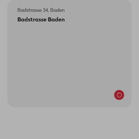
Badstrasse 34, Baden
Store Manager ist Driton Redzepi.
Badstrasse Baden
Wir sind für dich da:
Mo/Di 9 –18.30 Uhr
Mi 9 – 20 Uhr
Do/Fr 9 –18.30 Uhr
Sa 9 –17 Uhr