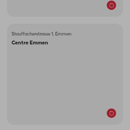
Stauffacherstrasse 1, Emmen
Tu nous trouveras au 1er étage.
Centre Emmen
Le responsable du magasin est Mergim Redzepi.
Emmen Center
Stauffacherstrasse 1
6020 Emmen
Nous sommes là pour toi:
Lun-jeu 9h-19h
Ven 9h-21h
Sam 8h-17h