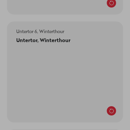
Untertor 6, Winterthour
Le responsable du magasin est Muhamed Abilji.
Untertor, Winterthour
Untertor 6
8400 Winterthour
Nous sommes là pour toi:
Lun-mer 9h–18h30
Jeu 9h–19h
Ven 9h–18h30
Sam 9h–17h