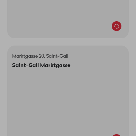
Marktgasse 20, Saint-Gall
Le responsable du magasin est Kaltrin Rexhepi.
Saint-Gall Marktgasse
Marktgasse 20
9000 Saint-Gall
Nous sommes là pour toi:
Lun-mer 9h-18h30
Jeu 9h-20h
Ven 9h-18h30
Sam 9h-17h