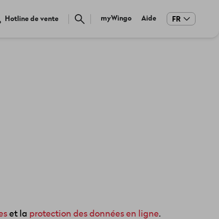
Meta
myWingo
Aide
Hotline de vente
FR
navigation
es
et la
protection des données en ligne
.