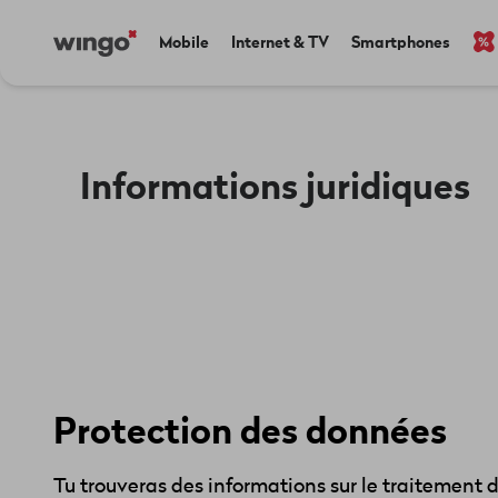
Aller
Navigate
Main
Mobile
Internet & TV
Smartphones
au
to
navigation
contenu
home
principal
page
Informations juridiques
Protection des données
Tu trouveras des informations sur le traitement 