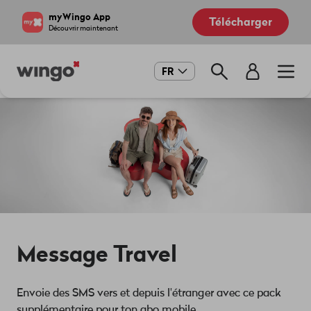
Aller
Navigate
myWingo App
Télécharger
au
to
Découvrir maintenant
contenu
home
principal
page
Main
FR
navigation
Message Travel
Envoie des SMS vers et depuis l'étranger avec ce pack
supplémentaire pour ton abo mobile.