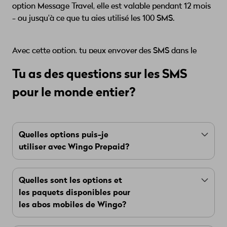
option Message Travel, elle est valable pendant 12 mois
- ou jusqu'à ce que tu aies utilisé les 100 SMS.
Avec cette option, tu peux envoyer des SMS dans le
monde entier: vers ou depuis l'étranger.
Tu as des questions sur les SMS
pour le monde entier?
Quelles options puis-je
utiliser avec Wingo Prepaid?
Avec Wingo
Prepaid
- c'est-à-dire aussi avec
Quelles sont les options et
ton Flat Pass - tu peux utiliser
Data Travel
,
les paquets disponibles pour
Voice Travel
et
Message Travel
.
les abos mobiles de Wingo?
Tu souhaites utiliser d'autres options comme la
5G
ou la
Second SIM
? Alors choisis un abo
Avec les abos mobiles de Wingo, tu peux choisir