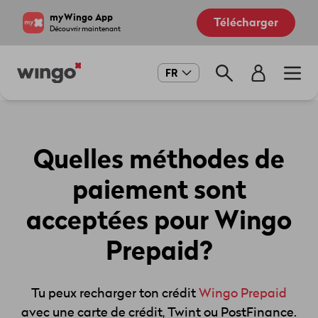
Aller
Navigate
myWingo App
Télécharger
au
to
Découvrir maintenant
contenu
home
principal
page
Main
FR
navigation
Quelles méthodes de
paiement sont
acceptées pour Wingo
Prepaid?
Tu peux recharger ton crédit
Wingo Prepaid
avec une carte de crédit, Twint ou PostFinance.