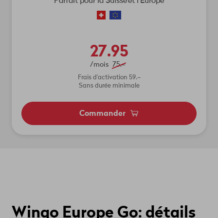
Parfait pour la Suisse et l'Europe
27.95
/mois
75.–
Frais d’activation 59.–
Sans durée minimale
Commander
Wingo Europe Go: détails