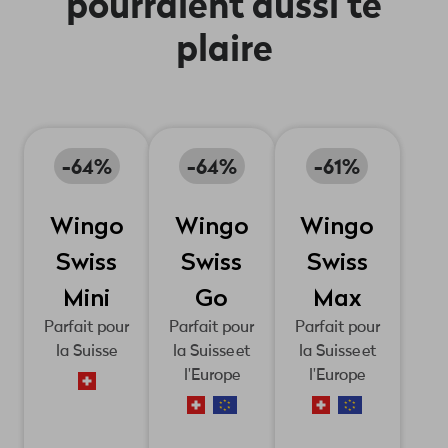
pourraient aussi te
dans notre
plaire
app
myWingo, tu
gardes
toujours un
œil sur ton
compte et ton
-64%
-64%
-61%
abo.
Wingo
Wingo
Wingo
Swiss
Swiss
Swiss
Mini
Go
Max
Parfait pour
Parfait pour
Parfait pour
la Suisse
la Suisse et
la Suisse et
l'Europe
l'Europe