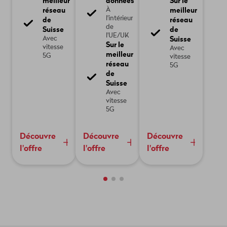
meilleur
données
Sur le
réseau
meilleur
À
l'intérieur
de
réseau
de
Suisse
de
l'UE/UK
Suisse
Avec
Sur le
vitesse
Avec
meilleur
5G
vitesse
réseau
5G
de
Suisse
Avec
vitesse
5G
Découvre
Découvre
Découvre
l'offre
l'offre
l'offre