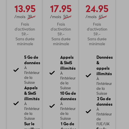
13.95
17.95
24.95
/mois
39.–
/mois
50.–
/mois
65.–
Frais
Frais
Frais
d’activation
d’activation
d’activation
59.–
59.–
59.–
Sans durée
Sans durée
Sans durée
minimale
minimale
minimale
5 Go de
Appels
Données
données
& SMS
&
illimités
appels
À
l'intérieur
illimités
À
de la
l'intérieur
À
Suisse
de la
l'intérieur
Appels
Suisse
de la
& SMS
10 Go de
Suisse
illimités
données
2 Go de
données
À
À
l'intérieur
l'intérieur
À
de la
de la
l'intérieur
Suisse
Suisse
de
Sur le
1 Go de
l'UE/UK