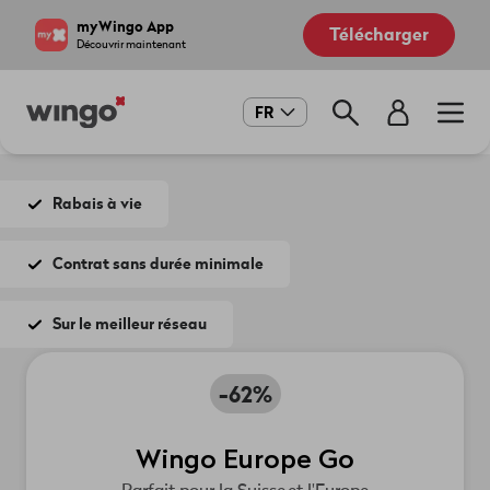
Aller
Navigate
myWingo App
Télécharger
au
to
Découvrir maintenant
contenu
home
principal
page
Main
FR
navigation
Rabais à vie
Contrat sans durée minimale
Sur le meilleur réseau
-62%
Wingo Europe Go