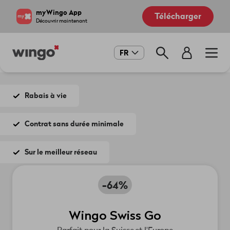
Aller
Navigate
myWingo App
Télécharger
au
to
Découvrir maintenant
contenu
home
principal
page
Main
FR
navigation
Rabais à vie
Contrat sans durée minimale
Sur le meilleur réseau
-64%
Wingo Swiss Go