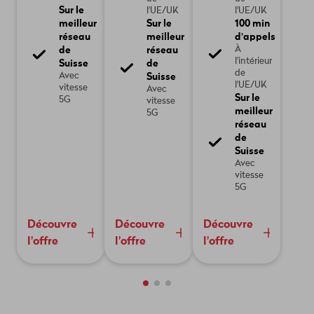
Sur le
l'UE/UK
l'UE/UK
meilleur
Sur le
100 min
réseau
meilleur
d'appels
de
réseau
À
l'intérieur
Suisse
de
de
Suisse
Avec
l'UE/UK
vitesse
Avec
Sur le
5G
vitesse
meilleur
5G
réseau
de
Suisse
Avec
vitesse
5G
Découvre
Découvre
Découvre
l'offre
l'offre
l'offre