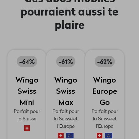
et
myWingo
pourraient aussi te
dans notre
plaire
app
myWingo, tu
gardes
toujours un
œil sur ton
compte et ton
-64%
-61%
-62%
abo.
Wingo
Wingo
Wingo
Swiss
Swiss
Europe
Mini
Max
Go
Parfait pour
Parfait pour
Parfait pour
la Suisse
la Suisse et
la Suisse et
l'Europe
l'Europe