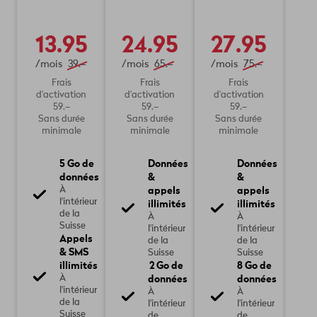
13.95
24.95
27.95
/mois
39.–
/mois
65.–
/mois
75.–
Frais
Frais
Frais
d’activation
d’activation
d’activation
59.–
59.–
59.–
Sans durée
Sans durée
Sans durée
minimale
minimale
minimale
5 Go de
Données
Données
données
&
&
appels
appels
À
l'intérieur
illimités
illimités
de la
À
À
Suisse
l'intérieur
l'intérieur
Appels
de la
de la
& SMS
Suisse
Suisse
illimités
2 Go de
8 Go de
données
données
À
l'intérieur
À
À
de la
l'intérieur
l'intérieur
Suisse
de
de