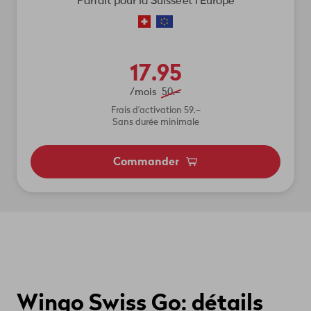
Parfait pour la Suisse et l'Europe
17.95
/mois
50.–
Frais d’activation 59.–
Sans durée minimale
Commander
Wingo Swiss Go: détails