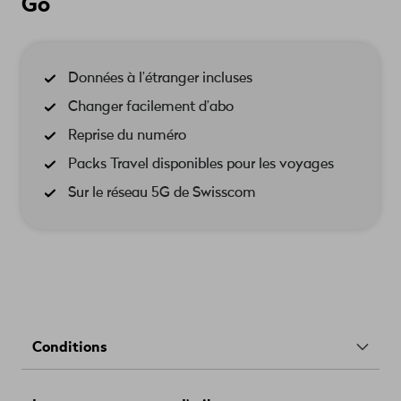
Go
Données à l’étranger incluses
Changer facilement d’abo
Reprise du numéro
Packs Travel disponibles pour les voyages
Sur le réseau 5G de Swisscom
Conditions
Frais d’activation.
Frais d’activation d'une valeur de
59.–.