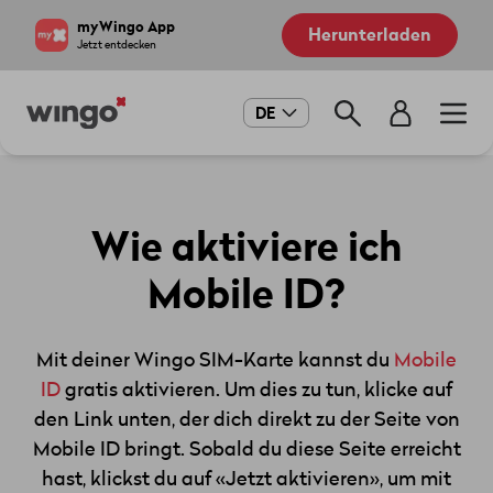
Direkt
Navigate
myWingo App
Herunterladen
zum
to
Jetzt entdecken
Inhalt
home
page
Main
DE
navigation
Wie aktiviere ich
Mobile ID?
Mit deiner Wingo SIM-Karte kannst du
Mobile
ID
gratis aktivieren. Um dies zu tun, klicke auf
den Link unten, der dich direkt zu der Seite von
Mobile ID bringt. Sobald du diese Seite erreicht
hast, klickst du auf «Jetzt aktivieren», um mit