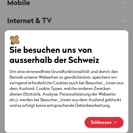
Mobile
Mobile Abos
Internet & TV
Prepaid
Internet Abos
Hilfe
Roaming & Ausland
Chat
KI unterstützt
TV Abos
Sie besuchen uns von
Mobile & Roaming
Handys & Smartphones
Über Wingo
ausserhalb der Schweiz
Festnetz
Internet & TV
Red verbunden
Angebote & Aktionen
Kontakt
Um eine einwandfreie Grundfunktionalität und damit den
Senderliste
Betrieb unserer Webseiten zu gewährleisten, speichern wir
Konto & Einstellungen
zwingend erforderliche Cookies auch bei Besucher_innen aus
Standorte
Angebote & Aktionen
Socials
dem Ausland. Cookie-Typen, welche anderen Zwecken
Sicherheit & Rechnung
dienen (Statistik, Analyse, Personalisierung der Webseite
MyWingo
etc.), werden bei Besucher_innen aus dem Ausland geblockt
Anleitungen & Downloads
und es erfolgt keine entsprechende Datenbearbeitung.
Über Uns
Deine Rechnung
Neue Marke
Schliessen