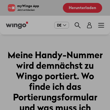
Direkt
Navigate
myWingo App
Herunterladen
zum
to
Jetzt entdecken
Inhalt
home
page
Main
DE
navigation
Meine Handy-Nummer
wird demnächst zu
Wingo portiert. Wo
finde ich das
Portierungsformular
und was muss ich