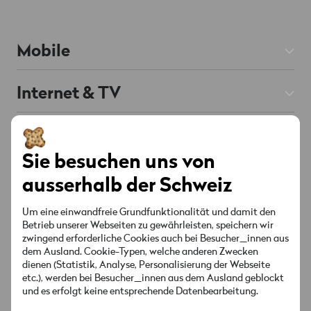
Mobile
Mobile Abos
Internet & TV
Prepaid
Internet Abos
Hilfe
Roaming & Ausland
Chat
KI unterstützt
TV Abos
Sie besuchen uns von
Mobile & Roaming
Handys & Smartphones
Über Wingo
ausserhalb der Schweiz
Festnetz
Internet & TV
Red verbunden
Angebote & Aktionen
Kontakt
Um eine einwandfreie Grundfunktionalität und damit den
Senderliste
Betrieb unserer Webseiten zu gewährleisten, speichern wir
Konto & Einstellungen
zwingend erforderliche Cookies auch bei Besucher_innen aus
Standorte
Angebote & Aktionen
Socials
dem Ausland. Cookie-Typen, welche anderen Zwecken
Sicherheit & Rechnung
dienen (Statistik, Analyse, Personalisierung der Webseite
MyWingo
etc.), werden bei Besucher_innen aus dem Ausland geblockt
Anleitungen & Downloads
und es erfolgt keine entsprechende Datenbearbeitung.
Über Uns