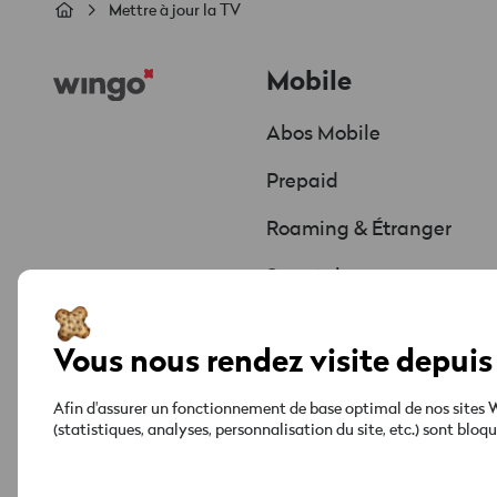
Fil
Mettre à jour la TV
d'Ariane
Footer
Mobile
Abos Mobile
Prepaid
Roaming & Étranger
Smartphones
Offres & Promos
Vous nous rendez visite depuis 
Afin d'assurer un fonctionnement de base optimal de nos sites We
(statistiques, analyses, personnalisation du site, etc.) sont blo