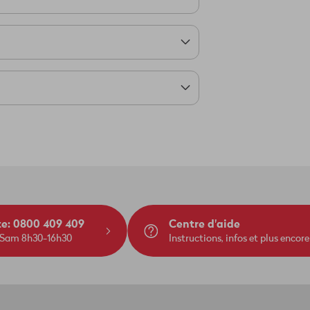
me d'exploitation, donc elle n'a pas
cienne télécommande (sans le logo
sement pas choisir le moment, mais
te: 0800 409 409
Centre d'aide
 Sam 8h30-16h30
Instructions, infos et plus encore