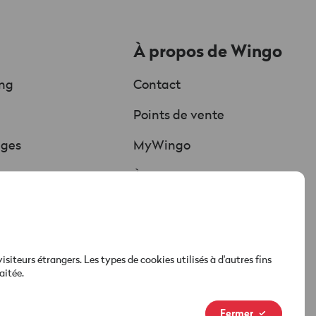
À propos de Wingo
ing
Contact
Chat
Points de vente
Soutenu par l'IA
ages
MyWingo
Red est connectée
ure
À propos
hargements
Nouvelle marque
Médias & actualités
teurs étrangers. Les types de cookies utilisés à d'autres fins
aitée.
Fermer