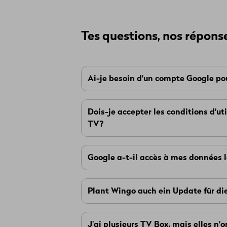
Tes questions, nos répons
Ai-je besoin d'un compte Google po
Non. Seulement avec la TV Box IP2000
Dois-je accepter les conditions d'ut
accéder à tous les contenus et fonc
TV?
installer des applications.
Oui. Avec la mise à jour, la Wingo 
Les applications populaires suivantes 
Google a-t-il accès à mes données l
de Wingo TV. Il faut donc accepter le
Nous n'envoyons aucune donnée à Goo
C'est comme quand tu mets en service
Plant Wingo auch ein Update für di
Play, les mêmes règles que pour l'uti
fabricant pour pouvoir utiliser le sm
Non, la TV Box IP1400 n'est pas com
J'ai plusieurs TV Box, mais elles n'
Quelle TV-Box ai-je?