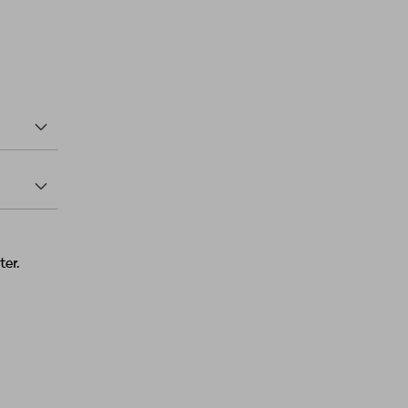
tout
vers
 ou
ter.