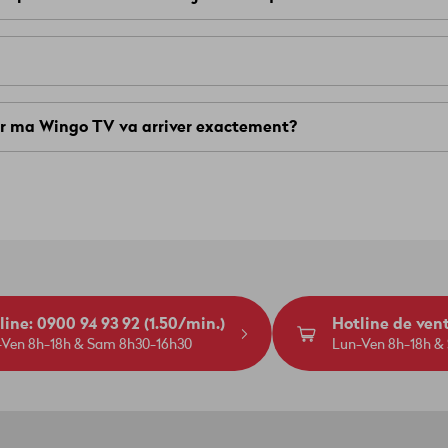
ox. La TV-Box IP1400 n'est pas compatible avec le nouveau systè
e ne marche qu'avec la nouvelle télécommande Wingo TV. L'an
ur ma Wingo TV va arriver exactement?
, donc l'Assistant Google ne marche pas.
ent, par étapes, sur plusieurs semaines. Tu ne peux malheureu
ule fois.
it de la mise à jour.
line: 0900 94 93 92 (1.50/min.)
Hotline de ven
-Ven 8h-18h & Sam 8h30-16h30
Lun-Ven 8h-18h &