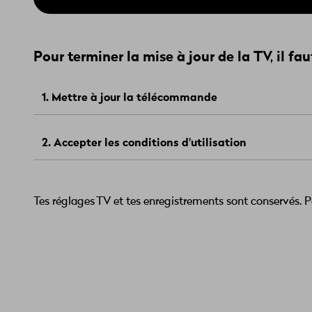
Pour terminer la mise à jour de la TV, il fau
1. Mettre à jour la télécommande
Appuie sur la touche «OK» pour mettre à jour la tél
2. Accepter les conditions d'utilisation
le processus. La mise à jour dure environ 10 à 30 se
Appuie sur la touche «OK» de la télécommande pour a
le bas à l’aide du pavé directionnel de la télécomman
Tes réglages TV et tes enregistrements sont conservés. Po
«Aider à améliorer Android». Pour finaliser, sélecti