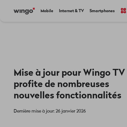
Aller
Navigate
Main
Mobile
Internet & TV
Smartphones
au
to
navigation
contenu
home
principal
page
Mise à jour pour Wingo TV
profite de nombreuses
nouvelles fonctionnalités
Dernière mise à jour: 26 janvier 2026