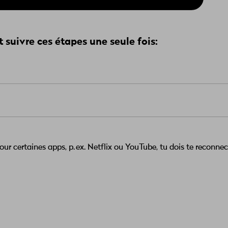
t suivre ces étapes une seule fois:
écommande. Celle-ci doit se trouver à côté de la TV-Box durant 
condes. Clique ensuite de nouveau sur «OK».
ccepter les conditions d’utilisation Google. Tu peux naviguer 
de et décocher les cases liées aux options «Utiliser la position»
ur certaines apps, p. ex. Netflix ou YouTube, tu dois te reconnec
onne «Accepter» et confirme en appuyant sur «OK».