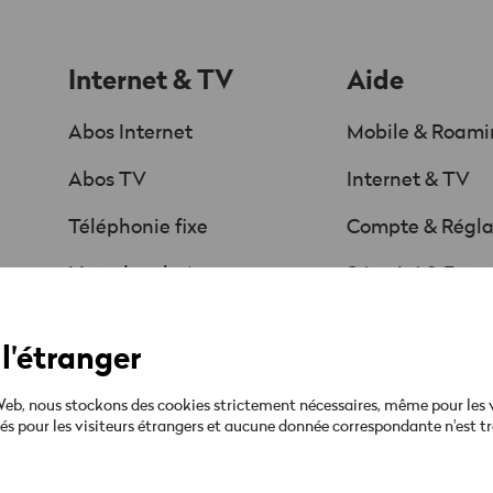
Internet & TV
Aide
Abos Internet
Mobile & Roam
Abos TV
Internet & TV
Téléphonie fixe
Compte & Régl
Liste des chaînes
Sécurité & Fact
Offres & Promos
Guides & téléc
l'étranger
Ta facture
b, nous stockons des cookies strictement nécessaires, même pour les visi
qués pour les visiteurs étrangers et aucune donnée correspondante n'est tr