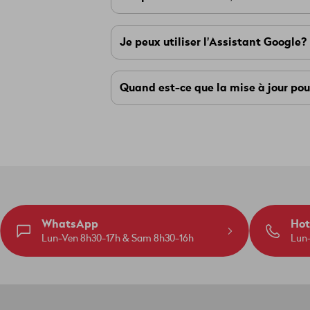
Tu utilises peut-être plusieurs TV-B
Je peux utiliser l'Assistant Google?
été mise à jour.
Quelle TV-Box ai-je?
Malheureusement, l'Assistant Googl
Quand est-ce que la mise à jour po
Google en couleur) n'a pas de micro
La mise à jour se fera automatiquem
tu peux reporter la mise à jour une se
Nous t'informerons à l'avance par écr
WhatsApp
Hot
Lun-Ven 8h30-17h & Sam 8h30-16h
Lun