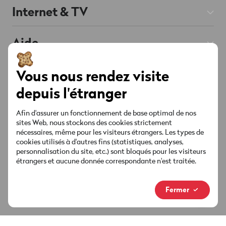
Abos Mobile
Internet & TV
Prepaid
Abos Internet
Aide
Roaming & Étranger
Chat
Abos TV
Soutenu par l'IA
Mobile & Roaming
Smartphones
À propos de Wingo
Vous nous rendez visite
Téléphonie fixe
Internet & TV
depuis l'étranger
Offres & Promos
Red est connectée
Contact
Liste des chaînes
Compte & Réglages
Afin d'assurer un fonctionnement de base optimal de nos
Points de vente
Offres & Promos
sites Web, nous stockons des cookies strictement
Socials
Sécurité & Facture
nécessaires, même pour les visiteurs étrangers. Les types de
MyWingo
cookies utilisés à d'autres fins (statistiques, analyses,
personnalisation du site, etc.) sont bloqués pour les visiteurs
Guides & téléchargements
étrangers et aucune donnée correspondante n'est traitée.
À propos
Ta facture
Nouvelle marque
Fermer
Médias & actualités
Informations juridiques
Protection des données
Footer