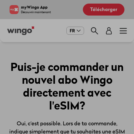
Aller
Navigate
myWingo App
Télécharger
au
to
Découvrir maintenant
contenu
home
principal
page
Main
FR
navigation
Puis-je commander un
nouvel abo Wingo
directement avec
l'eSIM?
Oui, c'est possible. Lors de ta commande,
indique simplement que tu souhaites une eSIM