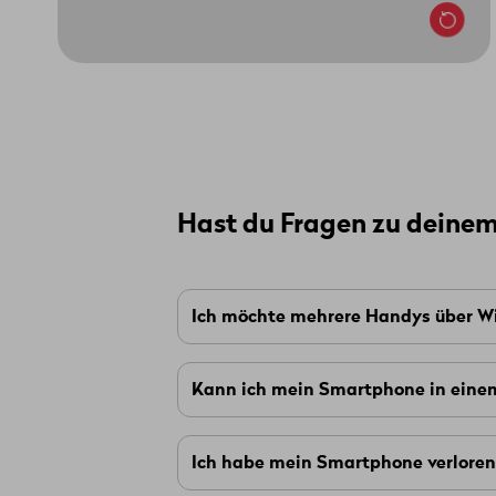
Hast du Fragen zu deine
Ich möchte mehrere Handys über Wi
Ja, das ist möglich. Du kannst ein
S
Kann ich mein Smartphone in eine
Wenn du zum Beispiel
Wingo Swiss
Ja. Wenn du dein Smartphone in ein
Ich habe mein Smartphone verloren 
deinem
Kundenportal myWingo
im 
maximal
Jeder Kunde kann
2 Smart