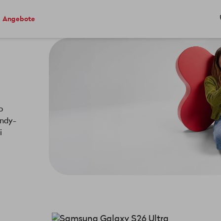
Angebote
o
andy-
i