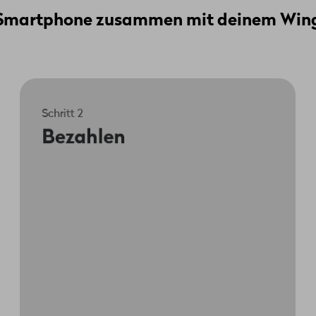
n Smartphone zusammen mit deinem Wi
Schritt 2
Du machst eine Anzahlung für dein
Bezahlen
neues Smartphone. Den Rest bezahlst du
bequem in 24 Raten. Abgerechnet wird
dann jeweils in der monatlichen
Handyrechnung.