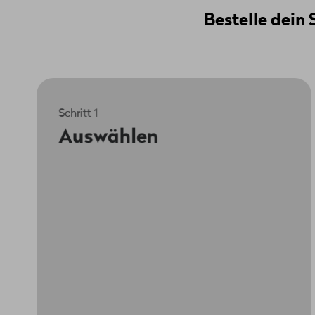
Bestelle dei
Schritt 1
Wenn du bereits ein Wingo Mobile-Abo
Auswählen
hast, kannst du jetzt einfach dein neues
Smartphone auswählen. Du hast noch
kein Handy-Abo? Dann wähle jetzt dein
Wunschgerät aus und klicke auf
«Bestellen». Im nächsten Schritt kannst
du dann gleich dein Wunsch-Abo
auswählen – voilà.
Zu myWingo