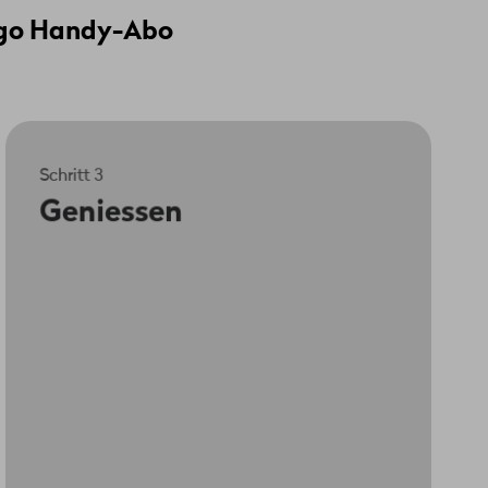
ngo Handy-Abo
Schritt 3
Nach zwei bis vier Arbeitstagen findest
Geniessen
du dein neues Handy in deinem
Briefkasten. Viel Spass damit!