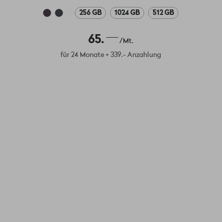
256 GB
1024 GB
512 GB
65.
/Mt.
für 24 Monate + 339.- Anzahlung