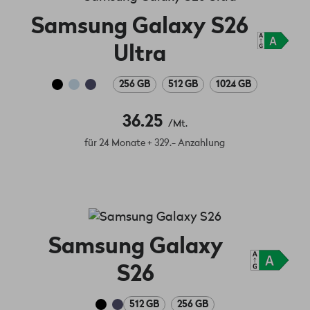
Samsung Galaxy S26
Ultra
256 GB
512 GB
1024 GB
36.25
/Mt.
für 24 Monate + 329.- Anzahlung
Samsung Galaxy
S26
512 GB
256 GB