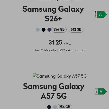
Samsung Galaxy
S26+
256 GB
512 GB
31.25
/Mt.
für 24 Monate + 299.- Anzahlung
Samsung Galaxy
A57 5G
256 GB