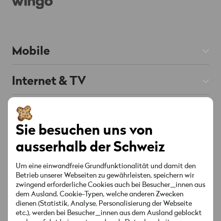
Mobile
Mobile Abos
Internet & TV
Prepaid
Internet Abos
Hilfe
Roaming & Ausland
Chat
KI unterstützt
TV Abos
Sie besuchen uns von
Mobile & Roaming
Handys & Smartphones
Über Wingo
ausserhalb der Schweiz
Festnetz
Internet & TV
Red verbunden
Angebote & Aktionen
Kontakt
Um eine einwandfreie Grundfunktionalität und damit den
Senderliste
Betrieb unserer Webseiten zu gewährleisten, speichern wir
Konto & Einstellungen
zwingend erforderliche Cookies auch bei Besucher_innen aus
Standorte
Angebote & Aktionen
Socials
dem Ausland. Cookie-Typen, welche anderen Zwecken
Sicherheit & Rechnung
dienen (Statistik, Analyse, Personalisierung der Webseite
MyWingo
etc.), werden bei Besucher_innen aus dem Ausland geblockt
Anleitungen & Downloads