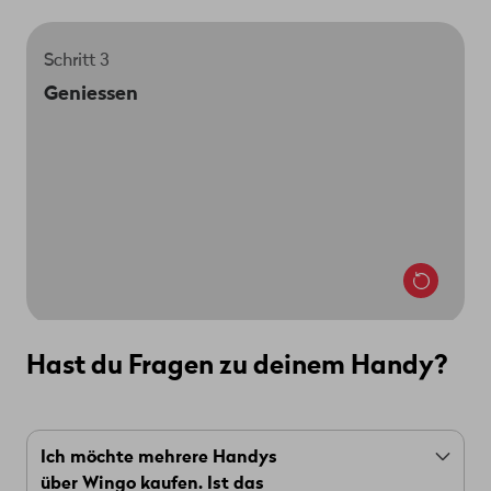
Schritt 3
Nach zwei bis vier Arbeitstagen findest du dein
Geniessen
neues Handy in deinem Briefkasten. Viel Spass
damit!
Hast du Fragen zu deinem Handy?
Ich möchte mehrere Handys
über Wingo kaufen. Ist das