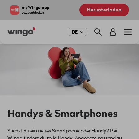
Direkt
Navigate
myWingo App
Herunterladen
zum
to
Jetzt entdecken
Inhalt
home
page
Main
DE
navigation
Handys & Smartphones
Suchst du ein neues Smartphone oder Handy? Bei
Wingo findest du tolle Handy-Angebote passend zu