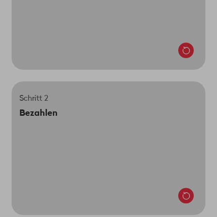
nächsten Schritt kannst du dann gleich dein
Wunsch-Abo auswählen – voilà.
Zu myWingo
Schritt 2
Du machst eine Anzahlung für dein neues
Bezahlen
Smartphone. Den Rest bezahlst du bequem in 24
Raten. Abgerechnet wird dann jeweils in der
monatlichen Handyrechnung.