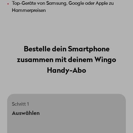
Top-Geräte von Samsung, Google oder Apple zu
Hammerpreisen
Bestelle dein Smartphone
zusammen mit deinem Wingo
Handy-Abo
Schritt 1
Wenn du bereits ein Wingo Mobile-Abo hast, kannst
Auswählen
du jetzt einfach dein neues Smartphone auswählen.
Du hast noch kein Handy-Abo? Dann wähle jetzt
dein Wunschgerät aus und klicke auf «Bestellen». Im