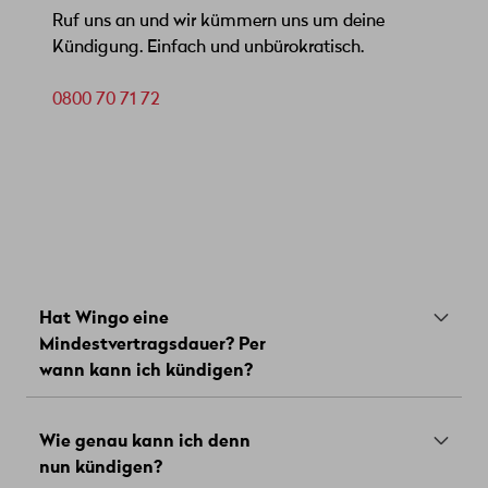
Ruf uns an und wir kümmern uns um deine
Kündigung. Einfach und unbürokratisch.
0800 70 71 72
Hat Wingo eine
Mindestvertragsdauer? Per
wann kann ich kündigen?
Wingo Mobile
Bei
gibt es keine
Wie genau kann ich denn
Wingo Internet
Mindestvertragsdauer. Mit
hast
nun kündigen?
du eine Mindestvertragsdauer. Schau in
deinem