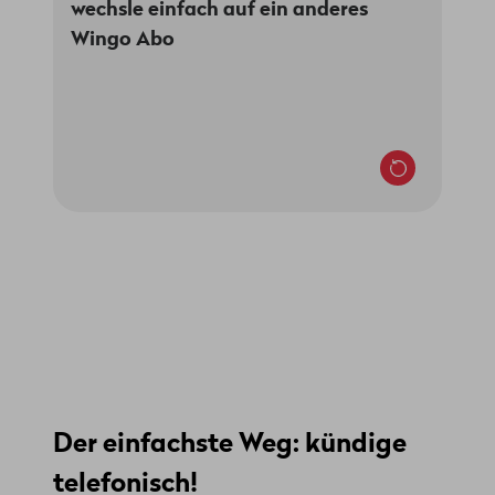
wechsle einfach auf ein anderes
dieses Abo wechseln, wenn du schon Wingo
Wingo Abo
nutzt. Gib dazu einfach den passenden
Promo-Code in deinem Kundenportal ein.
Der einfachste Weg: kündige
telefonisch!