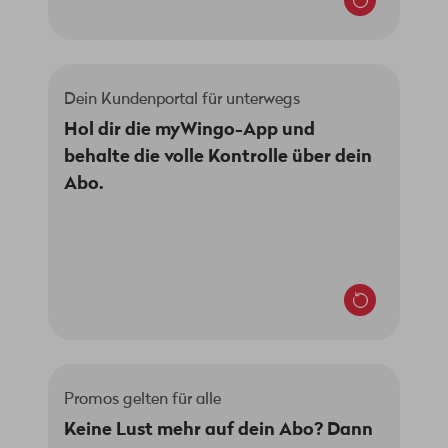
Dein Kundenportal für unterwegs
Vergiss die mühsame Anmeldung an deinem
Hol dir die myWingo-App und
PC und hol dir unsere myWingo-App auf dein
behalte die volle Kontrolle über dein
Smartphone. Verfügbar für iOS und Android.
Abo.
Jetzt herunterladen
Promos gelten für alle
Bei uns profitieren alle. Wirklich! Wenn eines
Keine Lust mehr auf dein Abo? Dann
unserer Abos in Aktion ist, kannst du auch auf