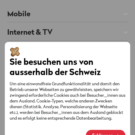
Mobile
Mobile Abos
Internet & TV
Prepaid
Internet Abos
Hilfe
Roaming & Ausland
Chat
KI unterstützt
TV Abos
Sie besuchen uns von
Mobile & Roaming
Handys & Smartphones
Über Wingo
ausserhalb der Schweiz
Festnetz
Internet & TV
Red verbunden
Angebote & Aktionen
Kontakt
Um eine einwandfreie Grundfunktionalität und damit den
Senderliste
Betrieb unserer Webseiten zu gewährleisten, speichern wir
Konto & Einstellungen
zwingend erforderliche Cookies auch bei Besucher_innen aus
Standorte
Angebote & Aktionen
Socials
dem Ausland. Cookie-Typen, welche anderen Zwecken
Sicherheit & Rechnung
dienen (Statistik, Analyse, Personalisierung der Webseite
MyWingo
etc.), werden bei Besucher_innen aus dem Ausland geblockt
Anleitungen & Downloads
und es erfolgt keine entsprechende Datenbearbeitung.
Über Uns
Deine Rechnung