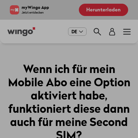
Direkt
Navigate
myWingo App
Herunterladen
zum
to
Jetzt entdecken
Inhalt
home
page
Main
DE
navigation
Wenn ich für mein
Mobile Abo eine Option
aktiviert habe,
funktioniert diese dann
auch für meine Second
SIM?