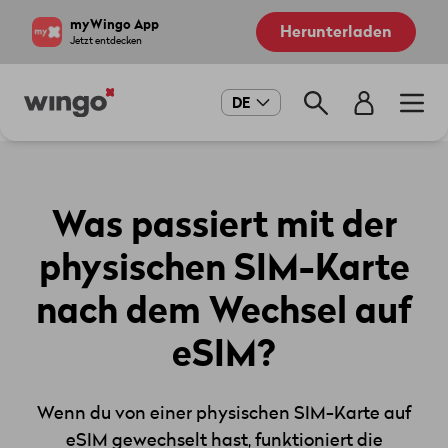
Direkt
Navigate
myWingo App
Herunterladen
zum
to
Jetzt entdecken
Inhalt
home
page
Main
DE
navigation
Was passiert mit der
physischen SIM-Karte
nach dem Wechsel auf
eSIM?
Wenn du von einer physischen SIM-Karte auf
eSIM gewechselt hast, funktioniert die