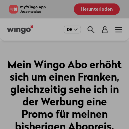
Direkt
Navigate
myWingo App
Herunterladen
zum
to
Jetzt entdecken
Inhalt
home
page
Main
DE
navigation
Mein Wingo Abo erhöht
sich um einen Franken,
gleichzeitig sehe ich in
der Werbung eine
Promo für meinen
bisherigen Abopreis.