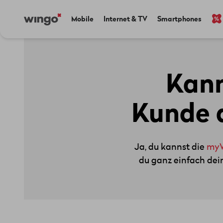
Direkt
Navigate
Main
Mobile
Internet & TV
Smartphones
zum
to
navigation
Inhalt
home
page
Kann
Kunde 
Ja, du kannst die
my
du ganz einfach dei