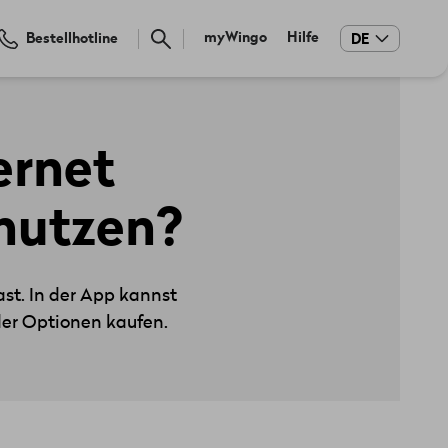
Meta
myWingo
Hilfe
Bestellhotline
DE
navigation
ernet
nutzen?
st. In der App kannst
der Optionen kaufen.