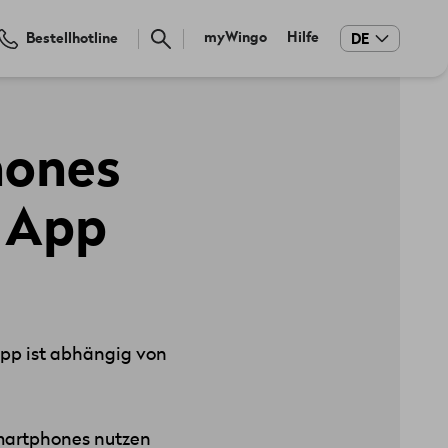
Meta
myWingo
Hilfe
Bestellhotline
DE
navigation
hones
V App
pp ist abhängig von
Smartphones nutzen