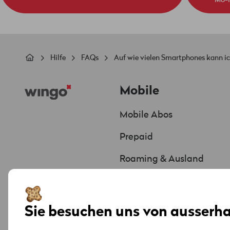
Pfadnavigation
Hilfe
FAQs
Auf wie vielen Smartphones kann i
Footer
Mobile
Mobile Abos
Prepaid
Roaming & Ausland
Handys & Smartphones
Angebote & Aktionen
Sie besuchen uns von ausserha