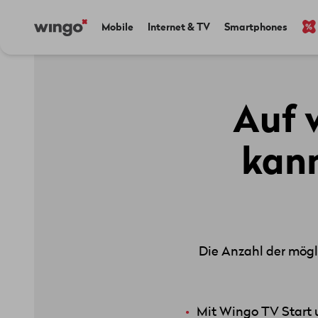
Direkt
Navigate
Main
Mobile
Internet & TV
Smartphones
zum
to
navigation
Inhalt
home
page
Auf 
kann
Die Anzahl der mög
Mit Wingo TV Start 