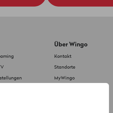
Über Wingo
oaming
Kontakt
TV
Standorte
Chat
KI unterstützt
stellungen
MyWingo
Red verbunden
 & Rechnung
Über Uns
n & Downloads
Neue Marke
hnung
Medien & Neuigkeiten