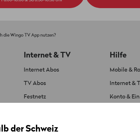
ch die Wingo TV App nutzen?
Internet & TV
Hilfe
Internet Abos
Mobile & R
TV Abos
Internet & 
Festnetz
Konto & Ein
Senderliste
Sicherheit
Angebote & Aktionen
Anleitunge
lb der Schweiz
Deine Rec