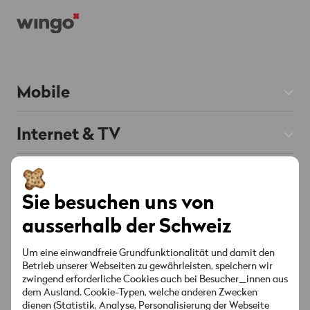
Mobile
Mobile Abos
Internet & TV
Prepaid
Internet Abos
Hilfe
Roaming & Ausland
Chat
KI unterstützt
TV Abos
Sie besuchen uns von
Mobile & Roaming
Handys & Smartphones
Über Wingo
ausserhalb der Schweiz
Festnetz
Internet & TV
Red verbunden
Angebote & Aktionen
Kontakt
Um eine einwandfreie Grundfunktionalität und damit den
Senderliste
Betrieb unserer Webseiten zu gewährleisten, speichern wir
Konto & Einstellungen
zwingend erforderliche Cookies auch bei Besucher_innen aus
Standorte
Angebote & Aktionen
Socials
dem Ausland. Cookie-Typen, welche anderen Zwecken
Sicherheit & Rechnung
dienen (Statistik, Analyse, Personalisierung der Webseite