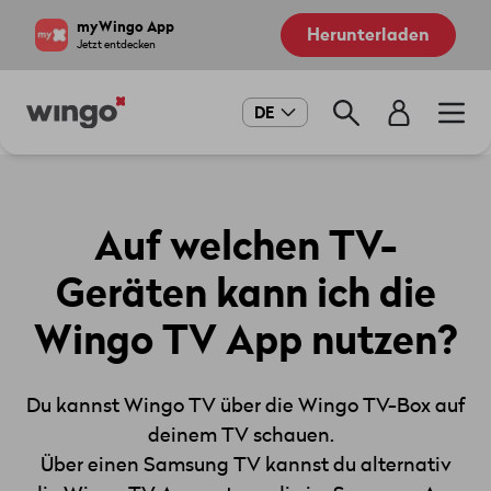
Direkt
Navigate
myWingo App
Herunterladen
zum
to
Jetzt entdecken
Inhalt
home
page
Main
DE
navigation
Auf welchen TV-
Geräten kann ich die
Wingo TV App nutzen?
Du kannst Wingo TV über die Wingo TV-Box auf
deinem TV schauen.
Über einen Samsung TV kannst du alternativ