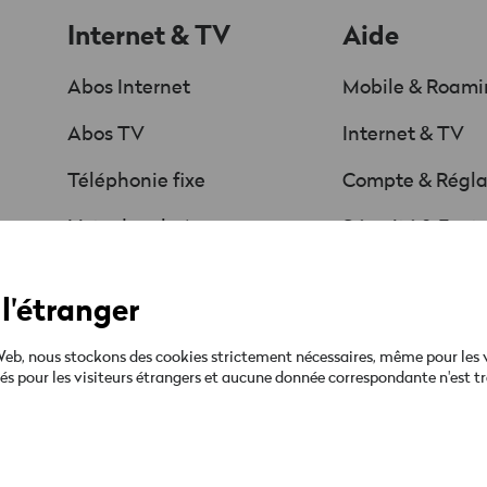
Internet & TV
Aide
Abos Internet
Mobile & Roam
Abos TV
Internet & TV
Téléphonie fixe
Compte & Régl
Liste des chaînes
Sécurité & Fact
Offres & Promos
Guides & téléc
l'étranger
Ta facture
b, nous stockons des cookies strictement nécessaires, même pour les visi
qués pour les visiteurs étrangers et aucune donnée correspondante n'est tr