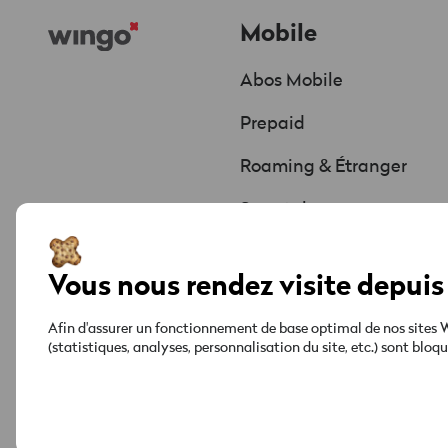
Footer
Mobile
Abos Mobile
Prepaid
Roaming & Étranger
Smartphones
Offres & Promos
Vous nous rendez visite depuis 
Afin d'assurer un fonctionnement de base optimal de nos sites We
(statistiques, analyses, personnalisation du site, etc.) sont blo
Informations juridiques
Protection des données
Impressum
Footer
Legal