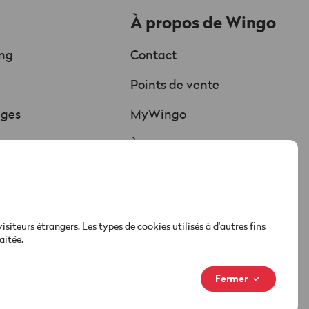
À propos de Wingo
ing
Contact
Chat
Points de vente
Soutenu par l'IA
ages
MyWingo
Red est connectée
ure
À propos
hargements
Nouvelle marque
Médias & actualités
teurs étrangers. Les types de cookies utilisés à d'autres fins
aitée.
Fermer