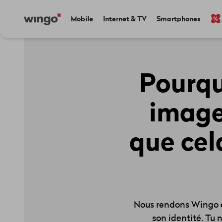
Aller
Navigate
Main
Mobile
Internet & TV
Smartphones
au
to
navigation
contenu
home
principal
page
Pourqu
image
que cel
Nous rendons Wingo en
son identité. Tu 