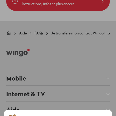
Instructions, infos et plus encore
Fil
Aide
FAQs
Je transfère mon contrat Wingo Internet
d'Ariane
Footer
Mobile
Abos Mobile
Internet & TV
Prepaid
Abos Internet
Aide
Roaming & Étranger