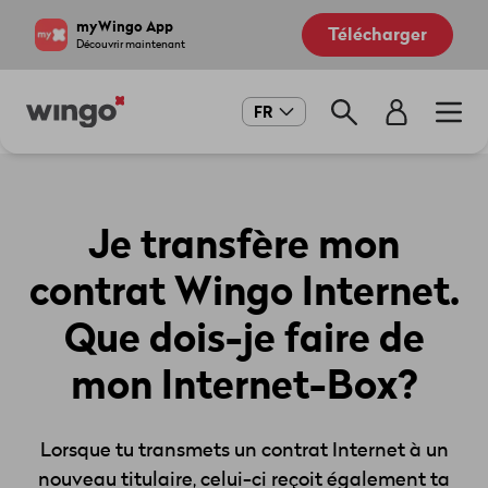
Aller
Navigate
myWingo App
Télécharger
au
to
Découvrir maintenant
contenu
home
principal
page
Main
FR
navigation
Je transfère mon
contrat Wingo Internet.
Que dois-je faire de
mon Internet-Box?
Lorsque tu transmets un contrat Internet à un
nouveau titulaire, celui-ci reçoit également ta