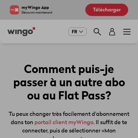
Aller
Navigate
myWingo App
Télécharger
au
to
Découvrir maintenant
contenu
home
principal
page
Main
FR
navigation
Comment puis-je
passer à un autre abo
ou au Flat Pass?
Tu peux changer très facilement d'abonnement
dans ton
portail client myWingo
. Il suffit de te
connecter, puis de sélectionner
«Mon