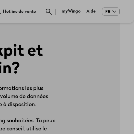
Meta
myWingo
Aide
Hotline de vente
FR
navigation
pit et
in?
ormations les plus
du volume de données
 à disposition.
ing souhaitées. Tu peux
conseil: utilise le