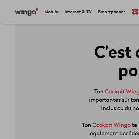
Aller
Navigate
Main
Mobile
Internet & TV
Smartphones
au
to
navigation
contenu
home
principal
page
C'est
po
Ton
Cockpit Win
importantes sur ton
inclus ou du n
Ton
Cockpit Wingo
te 
également accéder 