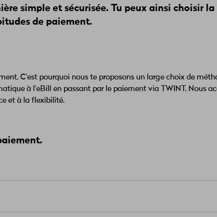
ère simple et sécurisée. Tu peux ainsi choisir la
bitudes de paiement.
aiement. C'est pourquoi nous te proposons un large choix de mét
tique à l'eBill en passant par le paiement via TWINT. Nous a
 et à la flexibilité.
 paiement.
envoyons ta facture Wingo directement dans ton e-banking/e-
rras ainsi les y consulter et payer très facilement.