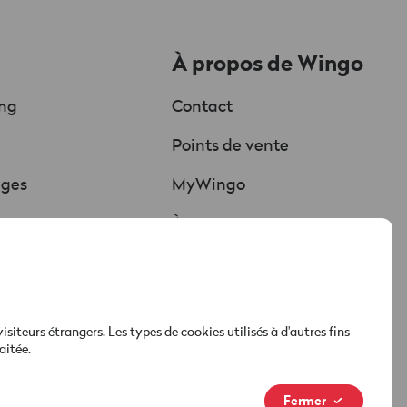
À propos de Wingo
ing
Contact
Chat
Points de vente
Soutenu par l'IA
ages
MyWingo
Red est connectée
ure
À propos
hargements
Nouvelle marque
Médias & actualités
teurs étrangers. Les types de cookies utilisés à d'autres fins
aitée.
Fermer