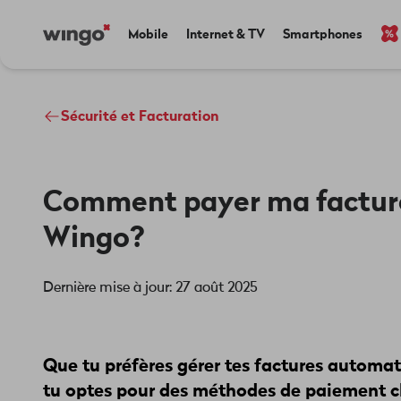
Aller
Navigate
Main
Mobile
Internet & TV
Smartphones
au
to
navigation
contenu
home
principal
page
Sécurité et Facturation
Comment payer ma factur
Wingo?
Dernière mise à jour: 27 août 2025
Que tu préfères gérer tes factures automa
tu optes pour des méthodes de paiement cla