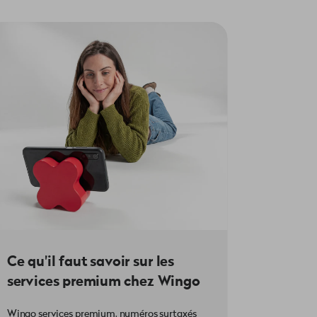
mensualités. Ainsi, tes paiements
 de paiement doivent également être
t l'accord de paiement annulé.
ifiés. Ceci vaut aussi pour les
accord de paiement sera annulé sans
Ce qu'il faut savoir sur les
services premium chez Wingo
Wingo services premium, numéros surtaxés