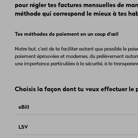
pour régler tes factures mensuelles de mani
méthode qui correspond le mieux à tes ha
Tes méthodes de paiement en un coup d'œil
Notre but, c'est de te faciliter autant que possible le p
paiement éprouvées et modernes, du prélèvement automa
une importance particulière à la sécurité, à la transparence
Choisis la façon dont tu veux effectuer le
eBill
Avec
eBill
(anciennement appelé e-facture), nous t’
LSV
finance et non plus par e-mail ou par la Poste. Tu pou
Comment s’inscrire