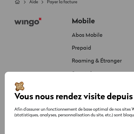
Fil
Aide
Payer la facture
d'Ariane
Footer
Mobile
Abos Mobile
Prepaid
Roaming & Étranger
Smartphones
Offres & Promos
Vous nous rendez visite depuis 
Afin d'assurer un fonctionnement de base optimal de nos sites We
(statistiques, analyses, personnalisation du site, etc.) sont blo
Informations juridiques
Protection des données
Impressum