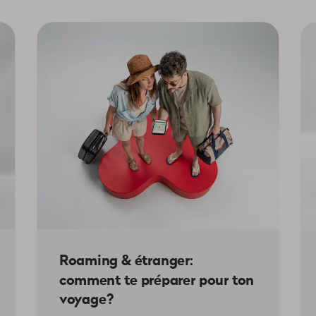
l'arrangement de paiement sont valables pour le règlement des 
Les factures mensuelles ne faisant pas partie de l'arrangement
est pas payée à temps, tes services seront à nouveau bloqués e
es mensualités doivent être respectés et ne peuvent pas être mod
incluses dans cet accord de paiement. Dans le cas contraire, l'
Roaming & étranger:
comment te préparer pour ton
voyage?