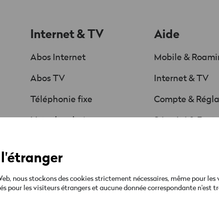
Internet & TV
Aide
Abos Internet
Mobile & Roam
Abos TV
Internet & TV
Téléphonie fixe
Compte & Régl
Liste des chaînes
Sécurité & Fact
Offres & Promos
Guides & téléc
l'étranger
Ta facture
b, nous stockons des cookies strictement nécessaires, même pour les visi
qués pour les visiteurs étrangers et aucune donnée correspondante n'est tr