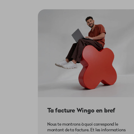
Seuls les bulletins de versement de 
seront comptabilisés correctement. 
payées à temps. Si une mensualité n'
Attention
: les délais de paiement d
factures mensuelles qui ne sont pas 
préavis.
Ta facture Wingo en bref
Nous te montrons à quoi correspond le
montant de ta facture. Et les informations