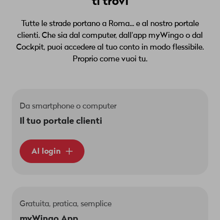
ti trovi
clienti myWingo
.
sotto la tabella dei prodotti
Il codice si trova
.
Tutte le strade portano a Roma... e al nostro portale
Tieni presente che passando a un nuovo
clienti. Che sia dal computer, dall'app myWingo o dal
abbonamento, perderai tutti i vantaggi della
Cockpit, puoi accedere al tuo conto in modo flessibile.
promozione in corso. Puoi continuare a utilizzare
Proprio come vuoi tu.
le opzioni o i pacchetti per l'estero esistenti
senza problemi.
Da smartphone o computer
Il tuo portale clienti
Al login
Gratuita, pratica, semplice
myWingo App