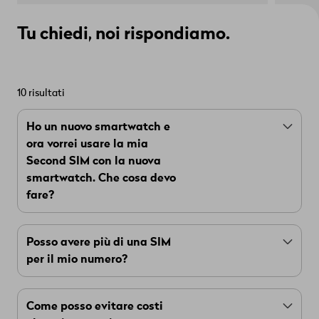
Tu chiedi, noi rispondiamo.
10 risultati
Ho un nuovo smartwatch e
ora vorrei usare la mia
Second SIM con la nuova
smartwatch. Che cosa devo
fare?
Se hai già una
Second SIM
e vuoi utilizzarla con
Posso avere più di una SIM
un nuovo dispositivo, procedi come segue:
per il mio numero?
Apri l'app che utilizzi per gestire lo
Sì, per questo c'è la nostra
Second SIM
. Se hai
smartwatch sul tuo smartphone.
Come posso evitare costi
un
abbonamento Mobile
, puoi ordinare fino a tre
iPhone
Se hai un
, seleziona «Cellulare» e poi