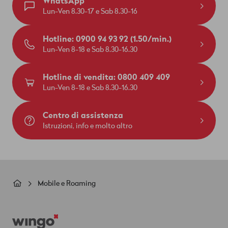
WhatsApp
Lun-Ven 8.30-17 e Sab 8.30-16
Hotline: 0900 94 93 92 (1.50/min.)
Lun-Ven 8-18 e Sab 8.30-16.30
Hotline di vendita: 0800 409 409
Lun-Ven 8-18 e Sab 8.30-16.30
Centro di assistenza
Istruzioni, info e molto altro
Briciole
Mobile e Roaming
di
Footer
pane