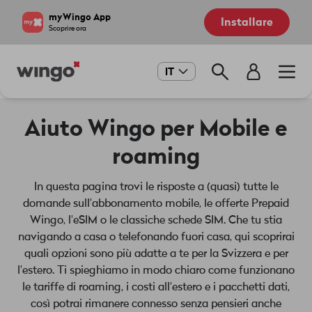
Salta
Navigate
myWingo App
Installare
al
to
Scoprire ora
contenuto
home
principale
page
Main
IT
navigation
Aiuto Wingo per Mobile e
roaming
In questa pagina trovi le risposte a (quasi) tutte le
domande sull'abbonamento mobile, le offerte Prepaid
Wingo, l'eSIM o le classiche schede SIM. Che tu stia
navigando a casa o telefonando fuori casa, qui scoprirai
quali opzioni sono più adatte a te per la Svizzera e per
l'estero. Ti spieghiamo in modo chiaro come funzionano
le tariffe di roaming, i costi all'estero e i pacchetti dati,
così potrai rimanere connesso senza pensieri anche