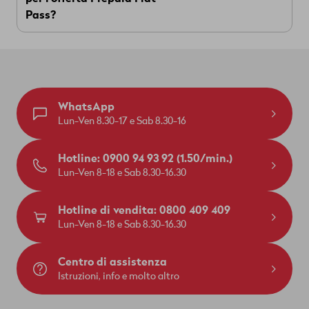
Wingo Contact Center
Attenzione
Pass?
: non puoi usare il credito Prepaid
Alte Tiefenaustrasse 6
rimanente per pagare Flat Pass.
3050 Berna
Inviamo la scheda SIM al tuo indirizzo di
consegna in Svizzera.
Se sono passati i 14 giorni o se la scheda SIM è
stata attivata, non puoi più restituire il prodotto.
WhatsApp
Lun-Ven 8.30-17 e Sab 8.30-16
Hotline: 0900 94 93 92 (1.50/min.)
Lun-Ven 8-18 e Sab 8.30-16.30
Hotline di vendita: 0800 409 409
Lun-Ven 8-18 e Sab 8.30-16.30
Centro di assistenza
Istruzioni, info e molto altro