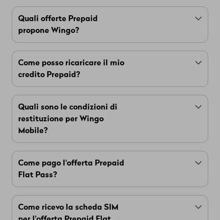
Sì, puoi passare da un abbonamento mobile a
Quali offerte Prepaid
Wingo Prepaid
.
propone Wingo?
Wingo offre il pacchetto base Wingo Prepaid e
Come posso ricaricare il mio
il Flat Pass per 7 giorni, 30 giorni o 365 giorni.
credito Prepaid?
Maggiori informazioni su Wingo Prepaid e Flat
Pass
Puoi ricaricare il tuo credito Wingo Prepaid in
Quali sono le condizioni di
tutta semplicità nel tuo
portale clienti
restituzione per Wingo
myWingo
.
Mobile?
Per
Wingo Mobile
è previsto un diritto di
restituzione di 14 giorni
Come pago l'offerta Prepaid
, a condizione che la
l'attivazione della scheda SIM
Flat Pass?
registrazione o
non sia ancora avvenuta
.
Puoi acquistare il tuo Flat Pass pagandolo con
Come ricevo la scheda SIM
carta di credito o carta PostFinance.
Per la restituzione, utilizza il seguente indirizzo:
per l'offerta Prepaid Flat