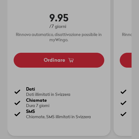
9.95
/7 giorni
Rinnovo automatico, disattivazione possibile in
Rinnovo a
myWingo.
Ordinare
Dati
Dat
Dati illimitati in Svizzera
Dati
Chiamate
Ch
Dura 7 giorni
Dur
SMS
SM
Chiamate, SMS illimitati in Svizzera
Chi