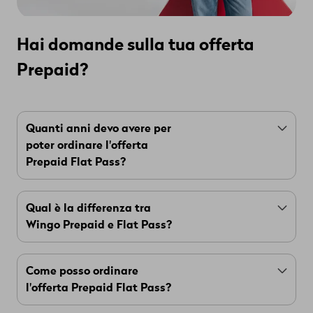
Hai domande sulla tua offerta
Prepaid?
Quanti anni devo avere per
poter ordinare l'offerta
Prepaid Flat Pass?
avere
Per poter acquistare il Flat Pass devi
almeno 18 anni
possedere una carta di
Qual è la differenza tra
e
Wingo Prepaid e Flat Pass?
credito
carta PostFinance valida
o una
.
Con Wingo Prepaid puoi usare il tuo credito per
Come posso ordinare
dati, chiamate e SMS.
l'offerta Prepaid Flat Pass?
Con Wingo Flat Pass hai a disposizione dati e
chiamate in illimitato.