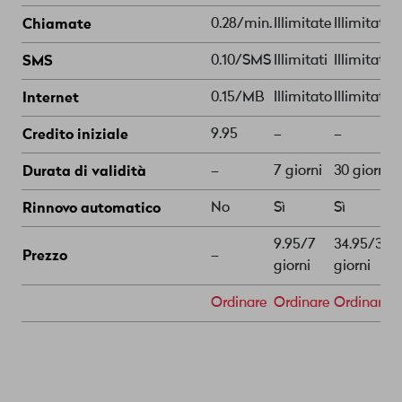
Chiamate
0.28/min.
Illimitate
Illimitate
I
SMS
0.10/SMS
Illimitati
Illimitati
I
Internet
0.15/MB
Illimitato
Illimitato
I
Credito iniziale
9.95
–
–
–
Durata di validità
–
7 giorni
30 giorni
3
Rinnovo automatico
No
Sì
Sì
A
9.95/7
34.95/30
3
Prezzo
–
giorni
giorni
g
Ordinare
Ordinare
Ordinare
O