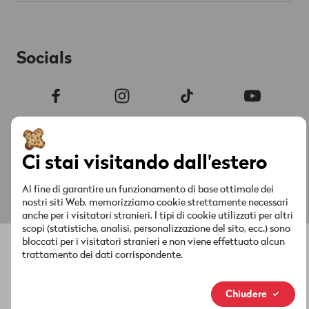
Internet & TV
Offerte & Promozioni
Contatto
Lista dei canali
Conto & Impostazioni
Punti vendita
Offerte & Promozioni
Socials
Sicurezza & Fattura
MyWingo
Istruzioni & download
Chi siamo
Chat
Supportata da AI
La tua fattura
Nuovo marchio
Ci stai visitando dall'estero
Red è connesso
Media & attualità
Informazioni giuridiche
Protezione dei dati
Impressum
Al fine di garantire un funzionamento di base ottimale dei
Footer
nostri siti Web, memorizziamo cookie strettamente necessari
Legal
anche per i visitatori stranieri. I tipi di cookie utilizzati per altri
scopi (statistiche, analisi, personalizzazione del sito, ecc.) sono
bloccati per i visitatori stranieri e non viene effettuato alcun
trattamento dei dati corrispondente.
Chiudere