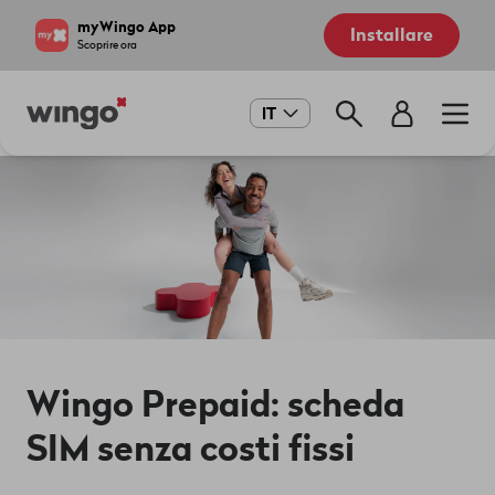
Salta
Navigate
myWingo App
Installare
al
to
Scoprire ora
contenuto
home
principale
page
Main
IT
navigation
Wingo Prepaid: scheda
SIM senza costi fissi