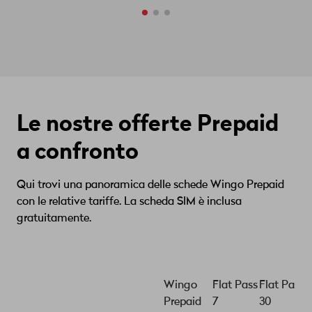
Le nostre offerte Prepaid
a confronto
Qui trovi una panoramica delle schede Wingo Prepaid
con le relative tariffe. La scheda SIM è inclusa
gratuitamente.
Wingo
Flat Pass
Flat Pass
F
Prepaid
7
30
3