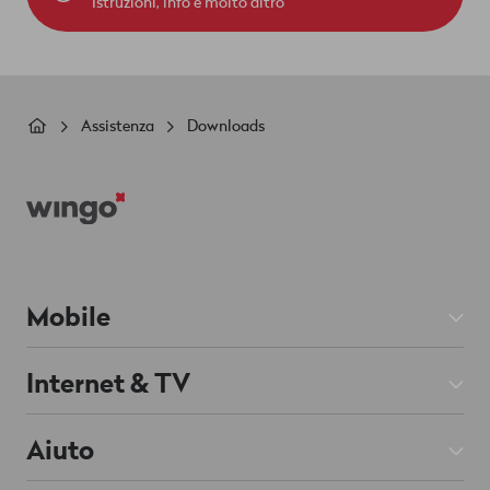
Istruzioni, info e molto altro
Briciole
Assistenza
Downloads
di
Footer
pane
Mobile
Abbonamenti Mobile
Internet & TV
Prepaid
Abbonamenti Internet
Aiuto
Roaming & Estero
Abbonamenti TV