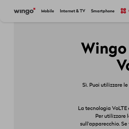
Salta
Navigate
Main
Mobile
Internet & TV
Smartphone
al
to
navigation
contenuto
home
principale
page
Wingo 
V
Sì. Puoi utilizzare
La tecnologia VoLTE c
Per utilizzare
sull'apparecchio. Se 