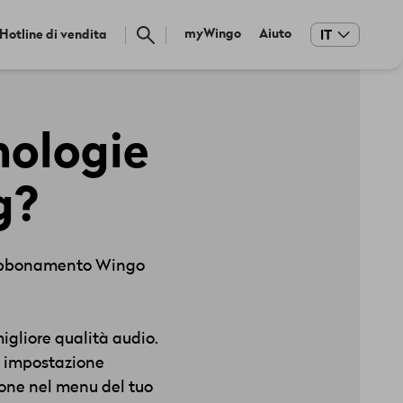
Meta
myWingo
Aiuto
Hotline di vendita
IT
navigation
nologie
g?
un abbonamento Wingo
igliore qualità audio.
na impostazione
zione nel menu del tuo