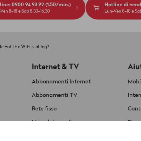
line: 0900 94 93 92 (1.50/min.)
Hotline di ven
Ven 8-18 e Sab 8.30-16.30
Lun-Ven 8-18 e Sab
ie VoLTE e WiFi-Calling?
Internet & TV
Aiu
Abbonamenti Internet
Mobi
Abbonamenti TV
Inte
Rete fissa
Cont
Lista dei canali
Sicur
Offerte & Promozioni
Istr