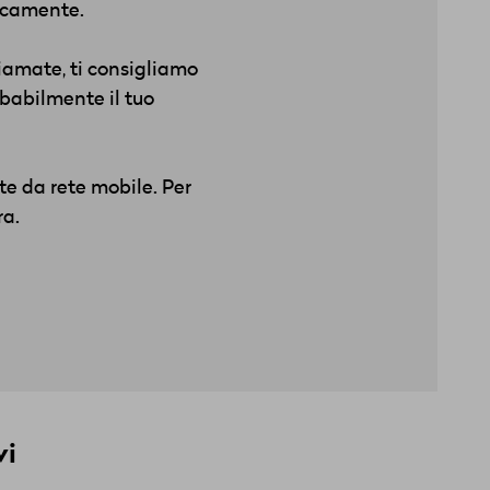
ticamente.
hiamate, ti consigliamo
obabilmente il tuo
e da rete mobile. Per
ra.
vi