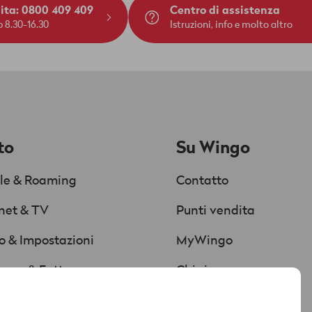
dita: 0800 409 409
Centro di assistenza
 8.30-16.30
Istruzioni, info e molto altro
to
Su Wingo
le & Roaming
Contatto
rnet & TV
Punti vendita
Chat
Supportata da AI
o & Impostazioni
MyWingo
Red è connesso
ezza & Fattura
Chi siamo
uzioni & download
Nuovo marchio