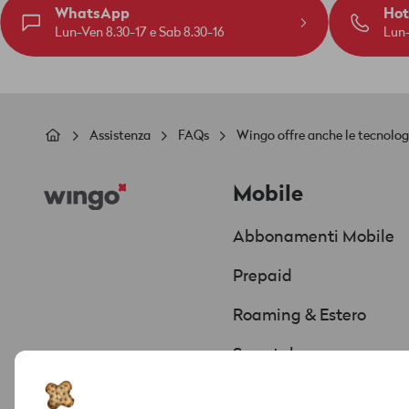
WhatsApp
Hot
Lun-Ven 8.30-17 e Sab 8.30-16
Lun-
Briciole
Assistenza
FAQs
Wingo offre anche le tecnolog
di
Footer
pane
Mobile
Abbonamenti Mobile
Prepaid
Roaming & Estero
Smartphone
Offerte & Promozioni