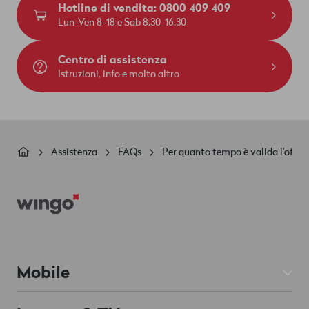
Hotline di vendita: 0800 409 409
Lun-Ven 8-18 e Sab 8.30-16.30
Centro di assistenza
Istruzioni, info e molto altro
Briciole
Assistenza
FAQs
Per quanto tempo è valida l'offe
di
Footer
pane
Mobile
Abbonamenti Mobile