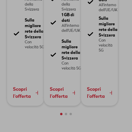
della
della
All'interno
Svizzera
Svizzera
dell'UE/UK
1 GB di
Sulla
Sulla
dati
migliore
migliore
All'interno
rete della
rete della
dell'UE/UK
Svizzera
Svizzera
Con
Sulla
Con
velocità
migliore
velocità 5G
5G
rete della
Svizzera
Con
velocità 5G
Scopri
Scopri
Scopri
l'offerta
l'offerta
l'offerta