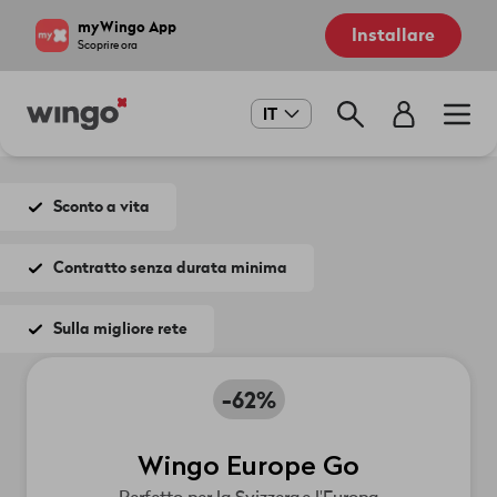
Salta
Navigate
myWingo App
Installare
al
to
Scoprire ora
contenuto
home
principale
page
Main
IT
navigation
Sconto a vita
Contratto senza durata minima
Sulla migliore rete
-62%
Wingo Europe Go