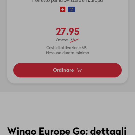
Perfetto per la Svizzera e l'Europa
27.95
/mese
75.–
Costi di attivazione 59.–
Nessuna durata minima
Ordinare
Wingo Europe Go: dettagli