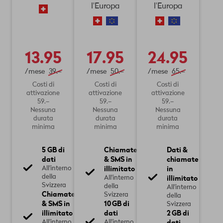
l'Europa
l'Europa
13.95
17.95
24.95
/mese
39.–
/mese
50.–
/mese
65.–
Costi di
Costi di
Costi di
attivazione
attivazione
attivazione
59.–
59.–
59.–
Nessuna
Nessuna
Nessuna
durata
durata
durata
minima
minima
minima
5 GB di
Chiamate
Dati &
dati
& SMS in
chiamate
illimitato
in
All'interno
della
illimitato
All'interno
Svizzera
della
All'interno
Chiamate
Svizzera
della
& SMS in
10 GB di
Svizzera
illimitato
dati
2 GB di
dati
All'interno
All'interno