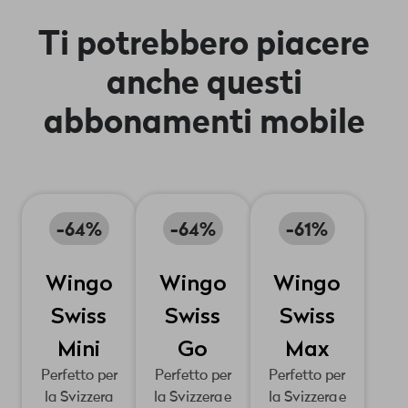
un’e-mail di
Ti teniamo
nella nostra
conferma. Ti
sempre al
app myWingo
Ti potrebbero piacere
basta un solo
corrente via e-
hai il pieno
clic.
mail e SMS.
controllo sul
anche questi
tuo conto e
abbonamenti mobile
sul tuo
abbonamento.
-64%
-64%
-61%
Wingo
Wingo
Wingo
Swiss
Swiss
Swiss
Mini
Go
Max
Perfetto per
Perfetto per
Perfetto per
la Svizzera
la Svizzera e
la Svizzera e