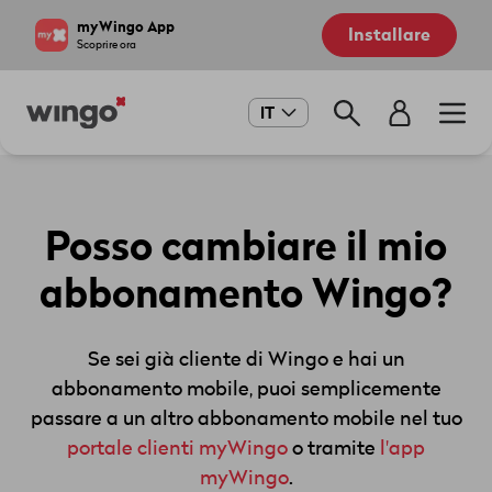
Salta
Navigate
myWingo App
Installare
al
to
Scoprire ora
contenuto
home
principale
page
Main
IT
navigation
Posso cambiare il mio
abbonamento Wingo?
Se sei già cliente di Wingo e hai un
abbonamento mobile, puoi semplicemente
passare a un altro abbonamento mobile nel tuo
portale clienti myWingo
o tramite
l'app
myWingo
.