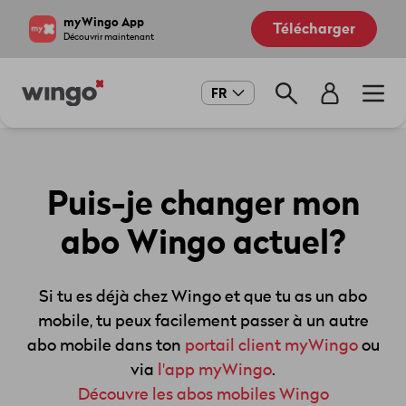
Aller
Navigate
myWingo App
Télécharger
au
to
Découvrir maintenant
contenu
home
principal
page
Main
FR
navigation
Puis-je changer mon
abo Wingo actuel?
Si tu es déjà chez Wingo et que tu as un abo
mobile, tu peux facilement passer à un autre
abo mobile dans ton
portail client myWingo
ou
via
l'app myWingo
.
Découvre les abos mobiles Wingo