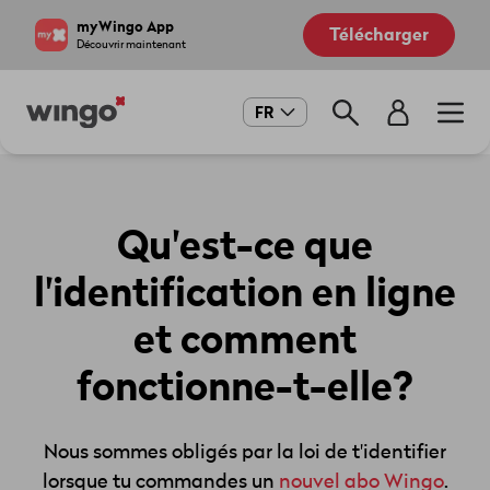
Aller
Navigate
myWingo App
Télécharger
au
to
Découvrir maintenant
contenu
home
principal
page
Main
FR
navigation
Qu'est-ce que
l'identification en ligne
et comment
fonctionne-t-elle?
Nous sommes obligés par la loi de t'identifier
lorsque tu commandes un
nouvel abo Wingo
.