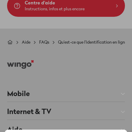
Centre d'aide
Instructions, infos et plus encore
Fil
Aide
FAQs
Qu'est-ce que l'identification en ligne
d'Ariane
Footer
Mobile
Abos Mobile
Internet & TV
Prepaid
Abos Internet
Aide