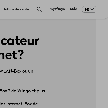
Meta
myWingo
Aide
Hotline de vente
FR
navigation
icateur
net?
om WLAN-Box ou un
Box 2 de Wingo et plus
les Internet-Box de