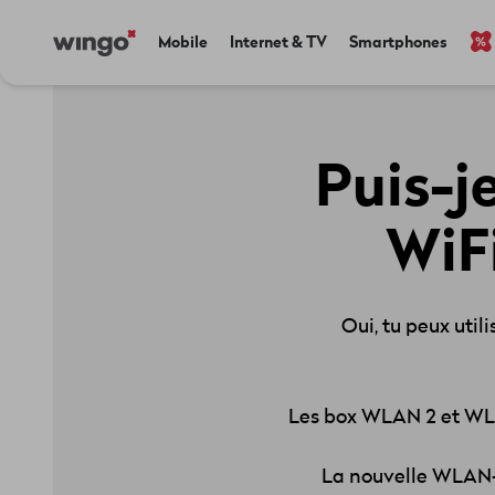
Aller
Navigate
Main
Mobile
Internet & TV
Smartphones
au
to
navigation
contenu
home
principal
page
Puis-j
WiF
Oui, tu peux uti
Les box WLAN 2 et WLA
La nouvelle WLAN-B