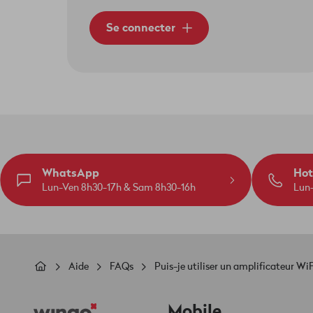
Se connecter
WhatsApp
Hot
Lun-Ven 8h30-17h & Sam 8h30-16h
Lun
Fil
Aide
FAQs
Puis-je utiliser un amplificateur Wi
d'Ariane
Footer
Mobile