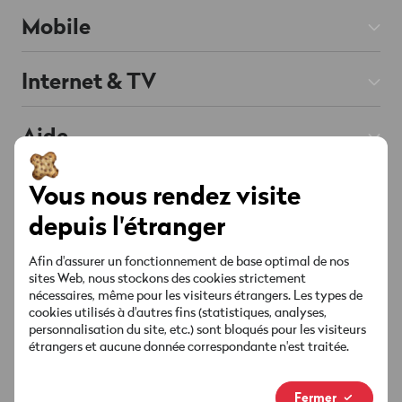
Mobile
Abos Mobile
Internet & TV
Prepaid
Abos Internet
Aide
Roaming & Étranger
Chat
Abos TV
Soutenu par l'IA
Mobile & Roaming
Smartphones
À propos de Wingo
Vous nous rendez visite
Téléphonie fixe
Internet & TV
depuis l'étranger
Offres & Promos
Red est connectée
Contact
Liste des chaînes
Compte & Réglages
Afin d'assurer un fonctionnement de base optimal de nos
Points de vente
Offres & Promos
sites Web, nous stockons des cookies strictement
Socials
Sécurité & Facture
nécessaires, même pour les visiteurs étrangers. Les types de
MyWingo
cookies utilisés à d'autres fins (statistiques, analyses,
personnalisation du site, etc.) sont bloqués pour les visiteurs
Guides & téléchargements
étrangers et aucune donnée correspondante n'est traitée.
À propos
Ta facture
Nouvelle marque
Fermer