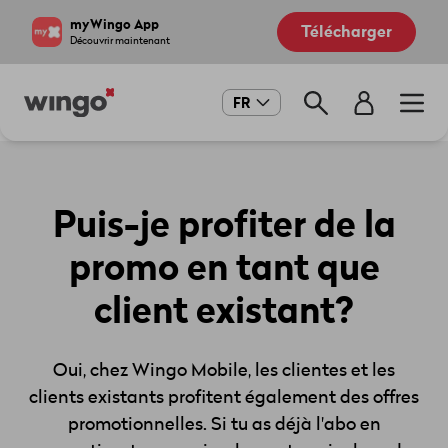
Aller
Navigate
myWingo App
Télécharger
au
to
Découvrir maintenant
contenu
home
principal
page
Main
FR
navigation
Puis-je profiter de la
promo en tant que
client existant?
Oui, chez Wingo Mobile, les clientes et les
clients existants profitent également des offres
promotionnelles. Si tu as déjà l'abo en