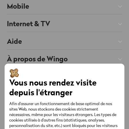
Mobile
Abos Mobile
Internet & TV
Prepaid
Abos Internet
Aide
Roaming & Étranger
Abos TV
Mobile & Roaming
Smartphones
À propos de Wingo
Téléphonie fixe
Internet & TV
Offres & Promos
Chat
Soutenu par l'IA
Contact
Liste des chaînes
Compte & Réglages
Vous nous rendez visite
Points de vente
Offres & Promos
Socials
depuis l'étranger
Sécurité & Facture
Red est connectée
MyWingo
Afin d'assurer un fonctionnement de base optimal de nos
Guides & téléchargements
À propos
sites Web, nous stockons des cookies strictement
nécessaires, même pour les visiteurs étrangers. Les types de
Ta facture
cookies utilisés à d'autres fins (statistiques, analyses,
Nouvelle marque
personnalisation du site, etc.) sont bloqués pour les visiteurs