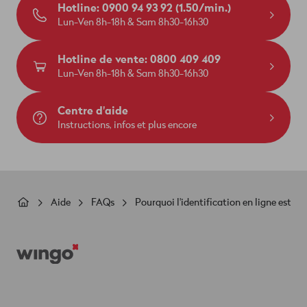
Hotline: 0900 94 93 92 (1.50/min.)
Lun-Ven 8h-18h & Sam 8h30-16h30
Hotline de vente: 0800 409 409
Lun-Ven 8h-18h & Sam 8h30-16h30
Centre d'aide
Instructions, infos et plus encore
Fil
Aide
FAQs
Pourquoi l'identification en ligne est-
d'Ariane
Footer