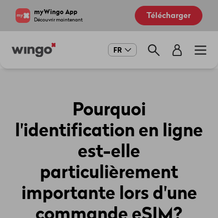
Aller
Navigate
myWingo App
Télécharger
au
to
Découvrir maintenant
contenu
home
principal
page
Main
FR
navigation
Pourquoi
l'identification en ligne
est-elle
particulièrement
importante lors d'une
commande eSIM?