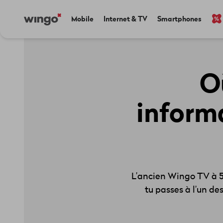
Aller
Navigate
Main
Mobile
Internet & TV
Smartphones
au
to
navigation
contenu
home
principal
page
O
informa
L’ancien Wingo TV à 5.
tu passes à l’un de