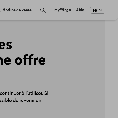
Meta
myWingo
Aide
Hotline de vente
FR
navigation
es
ne offre
tinuer à l’utiliser. Si
ssible de revenir en