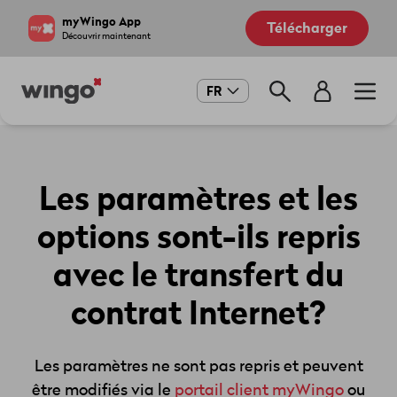
Aller
Navigate
myWingo App
Télécharger
au
to
Découvrir maintenant
contenu
home
principal
page
Main
FR
navigation
Les paramètres et les
options sont-ils repris
avec le transfert du
contrat Internet?
Les paramètres ne sont pas repris et peuvent
être modifiés via le
portail client myWingo
ou