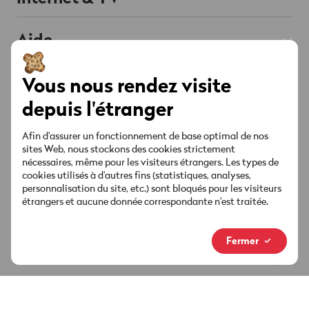
Prepaid
Abos Internet
Aide
Roaming & Étranger
Chat
Abos TV
Soutenu par l'IA
Mobile & Roaming
Smartphones
À propos de Wingo
Vous nous rendez visite
Téléphonie fixe
Internet & TV
depuis l'étranger
Offres & Promos
Red est connectée
Contact
Liste des chaînes
Compte & Réglages
Afin d'assurer un fonctionnement de base optimal de nos
Points de vente
Offres & Promos
sites Web, nous stockons des cookies strictement
Socials
Sécurité & Facture
nécessaires, même pour les visiteurs étrangers. Les types de
MyWingo
cookies utilisés à d'autres fins (statistiques, analyses,
personnalisation du site, etc.) sont bloqués pour les visiteurs
Guides & téléchargements
étrangers et aucune donnée correspondante n'est traitée.
À propos
Ta facture
Nouvelle marque
Fermer
Médias & actualités
Informations juridiques
Protection des données
Footer
Connexion au chat
Impressum
Legal