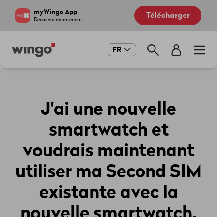
Aller
Navigate
myWingo App
Télécharger
au
to
Découvrir maintenant
contenu
home
principal
page
Main
FR
navigation
J'ai une nouvelle
smartwatch et
voudrais maintenant
utiliser ma Second SIM
existante avec la
nouvelle smartwatch.