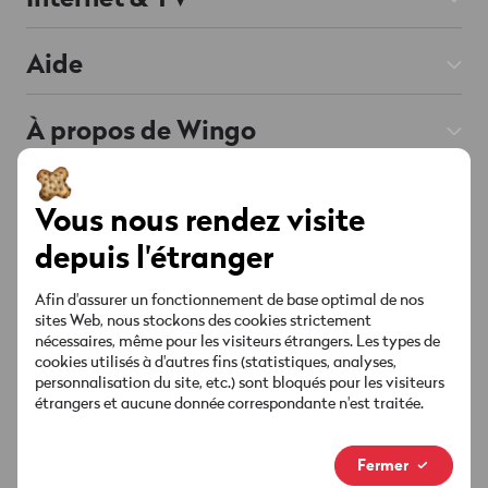
Prepaid
Abos Internet
Aide
Roaming & Étranger
Abos TV
Mobile & Roaming
Smartphones
À propos de Wingo
Téléphonie fixe
Internet & TV
Offres & Promos
Chat
Soutenu par l'IA
Contact
Liste des chaînes
Compte & Réglages
Vous nous rendez visite
Points de vente
Offres & Promos
Socials
depuis l'étranger
Sécurité & Facture
Red est connectée
MyWingo
Afin d'assurer un fonctionnement de base optimal de nos
Guides & téléchargements
À propos
sites Web, nous stockons des cookies strictement
nécessaires, même pour les visiteurs étrangers. Les types de
Ta facture
cookies utilisés à d'autres fins (statistiques, analyses,
Nouvelle marque
personnalisation du site, etc.) sont bloqués pour les visiteurs
étrangers et aucune donnée correspondante n'est traitée.
Médias & actualités
Informations juridiques
Protection des données
Footer
Fermer
Impressum
Legal